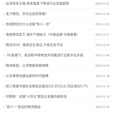
远洋资本王瑞-资本角度下物流行业发展趋势
2020-01-01
态
发力物流，华为云如何突围？
2019-12-26
公
快成物流为什么总能“快人一步”
2019-12-23
司
电商物流发力 城乡产销给力（中国品牌 中国故事）
2019-12-17
动
物流2019：服务近在身边 升级无处不在
2019-12-14
态
5G浪潮下，易流和中移物流共同推进行业数字化升级
2019-12-08
行
物流枢纽，让货物跑得更顺畅
2019-12-04
业
让军事物流建设紧扣时代脉搏
2019-11-28
动
前三季度中国社会物流总额达215.9万亿元 同比增长5.7%
2019-11-24
态
何黎明：迎接“十四五”物流业发展的新阶段
2019-11-18
联
“双十一”背后的物流暗战
2019-11-15
系