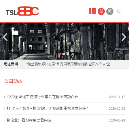
首
简
繁
页
产
品
中
波兰物流从业者见证中欧班列十年
动态新闻
“航空物流郑州方案”首秀国际顶级物流展 全面推介以“空
心
中丝路”建设为引领
波兰物流从业者见证中欧班列十年
国
公司动态
轻松出行，行李无忧！顺丰携手东航打造航空出行物流
“航空物流郑州方案”首秀国际顶级物流展 全面推介以“空
服务新标杆
中丝路”建设为引领
际
2020全国化工物流行业年会在桐乡成功召开
2020-11-17
织密商贸物流网 激发产业新活力
轻松出行，行李无忧！顺丰携手东航打造航空出行物流
空
今年前四月物流服务价格企稳回“暖” 微观主体经营韧性
服务新标杆
打出“人工智能+物流”牌，旷视就能重拾资本信任？
2020-10-23
修复
织密商贸物流网 激发产业新活力
运
物流业：看规模更要看内涵
2020-08-29
韧性增长、结构优化 今年前4个月我国社会物流总额超
今年前四月物流服务价格企稳回“暖” 微观主体经营韧性
服