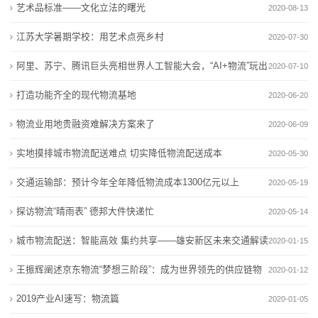
艺术品标准——文化立法的曙光
2020-08-13
120万亿元
修复
务
跨越物流努力练好“内功”，让货运物流服务“更上一层楼”
韧性增长、结构优化 今年前4个月我国社会物流总额超
江苏大学暑期学校：用艺术点亮乡村
2020-07-30
透视4月份我国物流业相关数据
120万亿元
国
阿里、苏宁、腾讯巨头亮相世界人工智能大会，“AI+物流”玩出
2020-07-10
审批时间减半！今天起，上海机场物流“机坪直提”业务
跨越物流努力练好“内功”，让货运物流服务“更上一层楼”
际
新花样
打造功能齐全的现代物流基地
可线上申办
透视4月份我国物流业相关数据
2020-06-20
一线探新丨现代商贸物流带固安“飞”
审批时间减半！今天起，上海机场物流“机坪直提”业务
海
物流业用地贵融资难解决方案来了
2020-06-09
可线上申办
运
实地摸排城市物流配送难点 切实降低物流配送成本
2020-05-30
一线探新丨现代商贸物流带固安“飞”
服
交通运输部：预计今年全年降低物流成本1300亿元以上
2020-05-19
务
探访物流“晴雨表” 德邦大件快递忙
2020-05-14
新
城市物流配送：智能高效 集约共享——雄安新区未来交通解读
2020-01-15
（三）
王振辉阐述京东物流“梦想三阶段”：成为世界领先的供应链物
闻
2020-01-12
流企业
2019产业AI速写：物流篇
动
2020-01-05