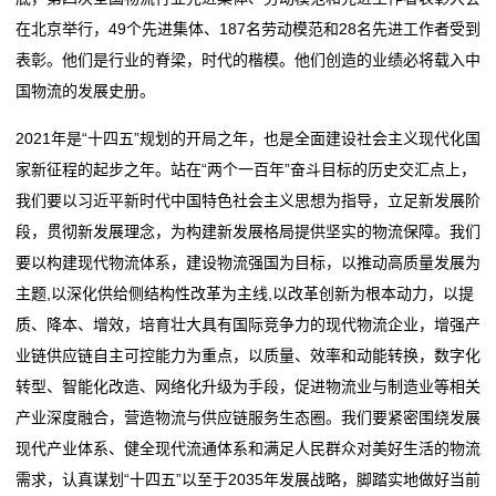
在北京举行，49个先进集体、187名劳动模范和28名先进工作者受到
表彰。他们是行业的脊梁，时代的楷模。他们创造的业绩必将载入中
国物流的发展史册。
2021年是“十四五”规划的开局之年，也是全面建设社会主义现代化国
家新征程的起步之年。站在“两个一百年”奋斗目标的历史交汇点上，
我们要以习近平新时代中国特色社会主义思想为指导，立足新发展阶
段，贯彻新发展理念，为构建新发展格局提供坚实的物流保障。我们
要以构建现代物流体系，建设物流强国为目标，以推动高质量发展为
主题,以深化供给侧结构性改革为主线,以改革创新为根本动力，以提
质、降本、增效，培育壮大具有国际竞争力的现代物流企业，增强产
业链供应链自主可控能力为重点，以质量、效率和动能转换，数字化
转型、智能化改造、网络化升级为手段，促进物流业与制造业等相关
产业深度融合，营造物流与供应链服务生态圈。我们要紧密围绕发展
现代产业体系、健全现代流通体系和满足人民群众对美好生活的物流
需求，认真谋划“十四五”以至于2035年发展战略，脚踏实地做好当前