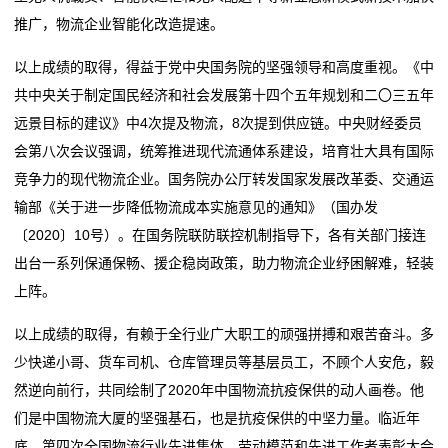
我
推广，物流企业智能化改造提速。
的
以上成绩的取得，得益于党中央国务院的坚强领导和高度重视。《中
共中央关于制定国民经济和社会发展第十四个五年规划和二〇三五年
服
远景目标的建议》中4次提及物流，8次提到供应链。中央财经委员
务
会第八次会议强调，统筹推进现代流通体系建设，培育壮大具有国际
竞争力的现代物流企业。国务院办公厅转发国家发展改革委、交通运
输部《关于进一步降低物流成本实施意见的通知》（国办发
〔2020〕10号）。在国务院联防联控机制指导下，各有关部门接连
出台一系列保通保畅、援企稳岗政策，助力物流企业纾困解难，轻装
上阵。
以上成绩的取得，有赖于全行业广大职工的顽强拼搏和艰苦奋斗。多
少快递小哥、货车司机、仓库管理员等基层员工，不顾个人安危，毅
然逆向前行，共同绘制了2020年中国物流抗疫保供的动人画卷。他
们是中国物流大厦的坚强基石，也是抗疫保供的中坚力量。临近年
底，第四次全国物流行业先进集体、劳动模范和先进工作者表彰大会