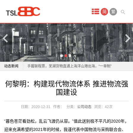
首
简
繁
页
产
品
中
物流业加速构建全球智慧仓储网络
动态新闻
手握联程票，芜湖货物直通上海洋山港出海，“一单制”
心
物流到底有多快？
物流业加速构建全球智慧仓储网络
何黎明：构建现代物流体系 推进物流强
国
以质量为翼 绘就航空物流高质量发展新蓝图
手握联程票，芜湖货物直通上海洋山港出海，“一单制”
国建设
年轻人成为“春节主理人”，年货消费呈现新趋势
物流到底有多快？
际
年轻人成为“春节主理人”，年货消费呈现新趋势
以质量为翼 绘就航空物流高质量发展新蓝图
日期：2020-12-31
作者：
分类：
公司动态
浏览：
42次
空
一把爱心剪，理出乡村新年“精气神”
年轻人成为“春节主理人”，年货消费呈现新趋势
2026委员通道丨陶海东：打造物流“金专业” 融入服务全
年轻人成为“春节主理人”，年货消费呈现新趋势
运
“暮色苍茫看劲松，乱云飞渡仍从容。”值此送别极不平凡的2020年，
国统一大市场
一把爱心剪，理出乡村新年“精气神”
迎来充满希望的2021年的时候，我谨代表中国物流与采购联合会、
服