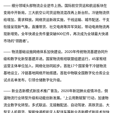
—— 细分领域头部物流企业逆市上扬。国际航空货运和航运板块在
我
变局中开新局，三大航空公司货运物流混改再上新台阶。冷链物流供
给增加，需求释放。网络货运新政实施，干线运输、城市配送、干支
们
衔接呈现新气象。直播带货、社交电商等异军突起，带动电商物流再
关
现新增势。全年快递业务件量突破800亿件，再次成为全球最大快递
市场的“领跑者”。
于
—— 物流基础设施网络体系加快建设。2020年传统物流基建协同升
我
级和数字化新型基建并进。国家物流枢纽联盟组建运行，45家枢纽
们
运营主体单位加入，网络化协同起步。首批17个国家骨干冷链物流
基地设立，冷链基地网络开始搭建。首批中物联全国数字化仓库企业
在
试点名单发布，引领仓储数字化升级。
线
—— 新业态新模式新技术推广普及。2020年新冠肺炎疫情冲击，倒
留
逼物流行业转型升级和动能创新发展。“上云用数赋智”行动，加速物
流业数字化转型。多式联运、无接触配送、自动驾驶、高铁货运、大
言
型无人机载货、智能快递柜和无人配送车等新业态新模式新技术加快