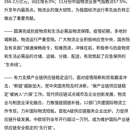
266.2万亿元，同比增长3%；11月份中国物流业景气指数达57.5%，
态
升至年内最高点。物流业的强大韧性，为我国经济运行率先由负转正
公
做出了重要贡献。
司
—— 圆满完成抗疫物资和生活必需品物流保障。疫情初期，多地封
城断路，物流运行严重受阻。广大物流企业积极响应党中央、国务院
动
及有关部门保通保畅政令，知难而进，冲锋在前，积极参与抗疫物资
态
和生活必需品的仓储、运输、分拨、配送，有效筑起了应急保供的
“生命线”。
行
—— 有力支撑产业链供应链稳定运行。面对疫情阻断和贸易霸凌冲
业
击，“断链”威胁加大，党中央国务院及时决断，“保产业链供应链稳
动
定”被纳入“六保”工作。现代供应链试点城市及企业创新发展，物流
业与制造业深化融合，力推强链固链补链。12部门共建国际物流工
态
作专班，力补国际物流短板。首批A级供应链服务企业出炉，力促供
应链升级发展。中欧班列全年开行超过一万列，成为维护国际产业链
联
供应链安全稳定的“先行官”。
系