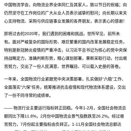
中国物流学会，向物流业界全体同仁及其家人，致以节日的祝福；向
单芯片城市NOA方案量产，轻舟智航公布L4无人物流战
2026委员通道丨陶海东：打造物流“金专业” 融入服务全
务
仍然坚守在工作岗位的广大从业人员表示诚挚的慰问；向长期以来关
略
国统一大市场
心支持物流、采购与供应链事业发展的各界朋友，表示衷心的感谢！
冷链物流让砀山果蔬一路领“鲜”
单芯片城市NOA方案量产，轻舟智航公布L4无人物流战
国
德邦物流换帅京东物流前CEO王振辉出任董事长
略
即将过去的2020年，我们遇到的困难和挑战，世所罕见、前所未
际
冷链物流让砀山果蔬一路领“鲜”
有。面对严峻复杂的国际形势、艰巨繁重的国内改革发展稳定任务，
德邦物流换帅京东物流前CEO王振辉出任董事长
海
特别是新冠肺炎疫情的严重冲击，以习近平总书记为核心的党中央保
持战略定力，准确判断形势，精心谋划部署，果断采取行动，付出艰
运
苦努力，交出了一份人民满意、世界瞩目、可以载入史册的答卷。
服
一年来，全国物流行业紧跟党中央决策部署，扎实做好“六稳”工作、
务
全面落实“六保”任务，统筹推进抗击疫情和现代物流体系建设，交出
了一份不同寻常的成绩单。
新
—— 物流行业主要运行指标转正回稳。今年1-2月，全国社会物流总
闻
额同比下降11.8%，2月份中国物流业景气指数跌至26.2%。经过艰
动
苦努力，7月份起主要指标由负转正。1-11月全国社会物流总额达