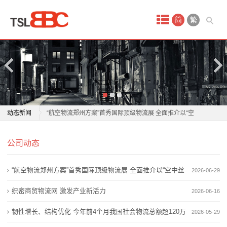
首
简
繁
页
产
品
中
波兰物流从业者见证中欧班列十年
动态新闻
“航空物流郑州方案”首秀国际顶级物流展 全面推介以“空
心
中丝路”建设为引领
波兰物流从业者见证中欧班列十年
国
公司动态
轻松出行，行李无忧！顺丰携手东航打造航空出行物流
“航空物流郑州方案”首秀国际顶级物流展 全面推介以“空
服务新标杆
中丝路”建设为引领
际
“航空物流郑州方案”首秀国际顶级物流展 全面推介以“空中丝
2026-06-29
织密商贸物流网 激发产业新活力
轻松出行，行李无忧！顺丰携手东航打造航空出行物流
空
今年前四月物流服务价格企稳回“暖” 微观主体经营韧性
服务新标杆
路”建设为引领
织密商贸物流网 激发产业新活力
2026-06-16
修复
织密商贸物流网 激发产业新活力
运
韧性增长、结构优化 今年前4个月我国社会物流总额超120万
2026-05-29
韧性增长、结构优化 今年前4个月我国社会物流总额超
今年前四月物流服务价格企稳回“暖” 微观主体经营韧性
服