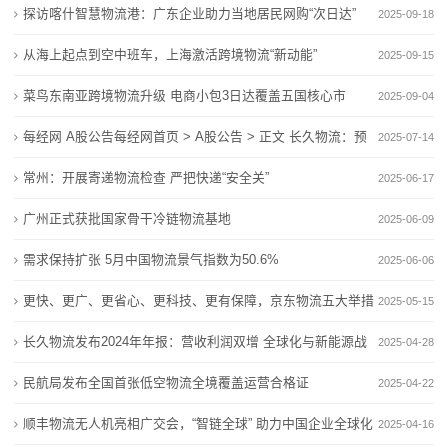
探访喀什智慧物流港：广东企业助力当地居民网购“次日达”
2025-09-18
态
从海上起点到空中班车，上海激活跨境物流“新动能”
2025-09-15
公
菜鸟东南亚跨境物流升级 电商小包3日达覆盖五国核心市
2025-09-04
司
场
每经网 A股公告每经网首页 > A股公告 > 正文 长久物流：预
2025-07-14
动
计2025年上半年净
常州：开展寄递物流检查 严把快递“安全关”
2025-06-17
态
广州正式获批国家骨干冷链物流基地
2025-06-09
行
需求保持扩张 5月中国物流景气指数为50.6%
2025-06-06
业
更快、更广、更省心、更科技、更有保障，京东物流五大举措
2025-05-15
动
全力护航京东618
长久物流发布2024年年报：营收利润双增 全球化与新能源战
2025-04-28
态
略开启新篇章
民航局发布全国首张低空物流全境覆盖运营合格证
2025-04-22
联
顺丰物流无人机亮相广交会，“智链全球” 助力中国企业全球化
2025-04-16
系