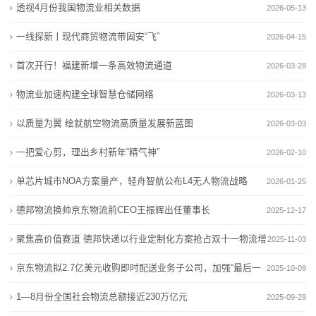
亿元
透视4月份我国物流业相关数据
2026-05-13
120万亿元
修复
务
跨越物流努力练好“内功”，让货运物流服务“更上一层楼”
韧性增长、结构优化 今年前4个月我国社会物流总额超
一线探新丨现代商贸物流带固安“飞”
2026-04-15
透视4月份我国物流业相关数据
120万亿元
国
首次开行！福建新增一条高效物流通道
2026-03-28
审批时间减半！今天起，上海机场物流“机坪直提”业务
跨越物流努力练好“内功”，让货运物流服务“更上一层楼”
际
物流业加速构建全球智慧仓储网络
可线上申办
透视4月份我国物流业相关数据
2026-03-13
一线探新丨现代商贸物流带固安“飞”
审批时间减半！今天起，上海机场物流“机坪直提”业务
海
以质量为翼 绘就航空物流高质量发展新蓝图
2026-03-03
可线上申办
运
一把爱心剪，理出乡村新年“精气神”
2026-02-10
一线探新丨现代商贸物流带固安“飞”
服
单芯片城市NOA方案量产，轻舟智航公布L4无人物流战略
2026-01-25
务
德邦物流换帅京东物流前CEO王振辉出任董事长
2025-12-17
新
聚焦高价值赛道 德邦快递以行业定制化方案抢占双十一物流增
2025-11-03
量
京东物流拟2.7亿美元收购即时配送业务子公司，加强“最后一
闻
2025-10-09
公里”配送能力
1—8月份全国社会物流总额接近230万亿元
动
2025-09-29