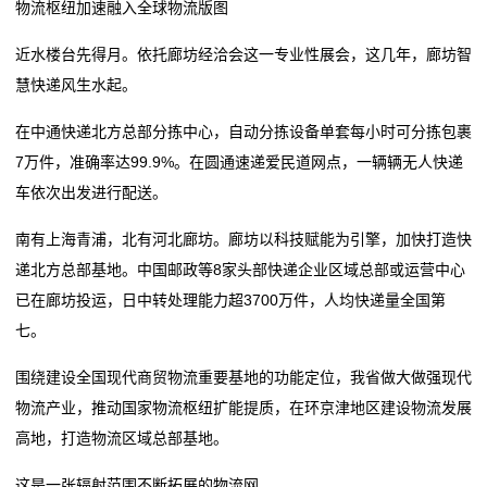
物流枢纽加速融入全球物流版图
态
近水楼台先得月。依托廊坊经洽会这一专业性展会，这几年，廊坊智
公
慧快递风生水起。
司
在中通快递北方总部分拣中心，自动分拣设备单套每小时可分拣包裹
动
7万件，准确率达99.9%。在圆通速递爱民道网点，一辆辆无人快递
车依次出发进行配送。
态
南有上海青浦，北有河北廊坊。廊坊以科技赋能为引擎，加快打造快
行
递北方总部基地。中国邮政等8家头部快递企业区域总部或运营中心
业
已在廊坊投运，日中转处理能力超3700万件，人均快递量全国第
七。
动
围绕建设全国现代商贸物流重要基地的功能定位，我省做大做强现代
态
物流产业，推动国家物流枢纽扩能提质，在环京津地区建设物流发展
联
高地，打造物流区域总部基地。
系
这是一张辐射范围不断拓展的物流网。