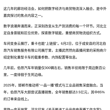
这几年的廊坊经洽会，如何把数字经济与商贸物流深入融合，是中外
嘉宾探讨的焦点内容之一。
数字浪潮奔涌而来，正深刻改变从生产到消费的每一个环节。河北立
足自身禀赋和区位优势，探索数字赋能，重塑商贸物流组织方式。
车间变身云展厅，重卡也能“上链接”。6月2日，位于成安县的河北伯
昂汽车销售服务有限公司展厅里，主播武然然向直播间里的采购商介
绍定制化重型卡车的载重参数、内饰配置等信息。
几年前，伯昂汽车年销量仅300辆左右，销售半径局限于周边数百公
里，一度徘徊于生死边缘。
2025年，邯郸市推动将“一品一播”模式与工业品销售深度融合。当
年，伯昂汽车大胆尝试直播销售，全年销售额达3.5亿元，其中85%
的订单来自线上。
思路一变天地宽。河北印发《关于推进工业品电商直播工作方案》，