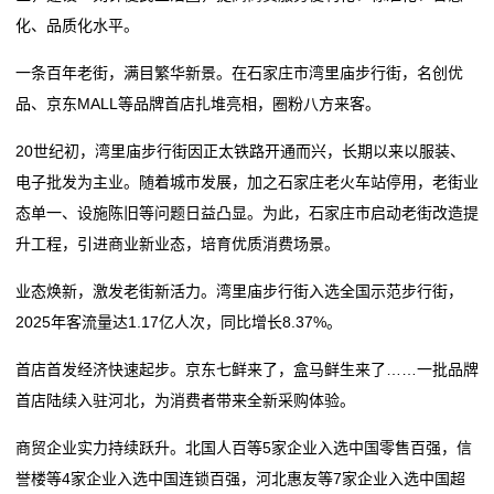
化、品质化水平。
一条百年老街，满目繁华新景。在石家庄市湾里庙步行街，名创优
品、京东MALL等品牌首店扎堆亮相，圈粉八方来客。
20世纪初，湾里庙步行街因正太铁路开通而兴，长期以来以服装、
电子批发为主业。随着城市发展，加之石家庄老火车站停用，老街业
态单一、设施陈旧等问题日益凸显。为此，石家庄市启动老街改造提
升工程，引进商业新业态，培育优质消费场景。
业态焕新，激发老街新活力。湾里庙步行街入选全国示范步行街，
2025年客流量达1.17亿人次，同比增长8.37%。
首店首发经济快速起步。京东七鲜来了，盒马鲜生来了……一批品牌
首店陆续入驻河北，为消费者带来全新采购体验。
商贸企业实力持续跃升。北国人百等5家企业入选中国零售百强，信
誉楼等4家企业入选中国连锁百强，河北惠友等7家企业入选中国超