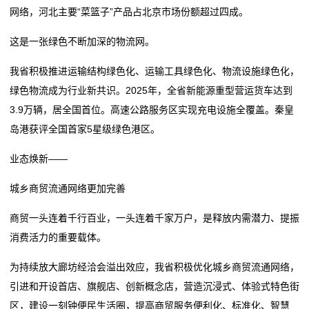
我
网络，河北主要“菜篮子”产品占北京市场份额超过四成。
的
这是一张绿色不断加深的物流网。
服
我省积极推进运输结构绿色化、运输工具绿色化、物流设施绿色化，
绿色物流成为行业新共识。2025年，全省新能源重型营运货车达到
务
3.9万辆，居全国首位。高速公路服务区实现充电设施全覆盖。秦皇
岛港获评全国首家5星级绿色港区。
业态焕新——
城乡商贸流通网络更加完善
商贸一头连着千行百业，一头连着千家万户，是释放内需潜力、提振
消费活力的重要载体。
为持续放大廊坊经洽会溢出效应，我省积极优化城乡商贸流通网络，
引进和开设首店、旗舰店、创新概念店，营造沉浸式、体验式特色街
区，建设一刻钟便民生活圈，提高商贸服务便利化、标准化、智慧