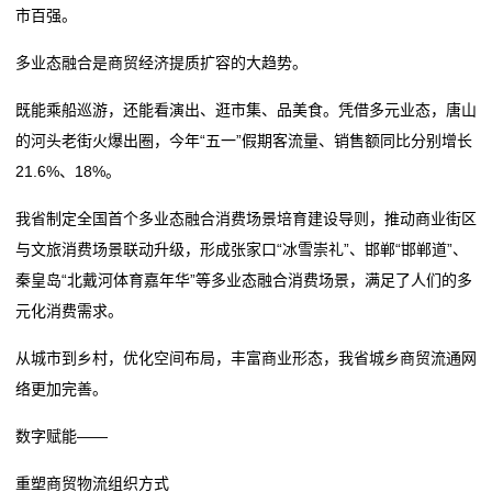
市百强。
多业态融合是商贸经济提质扩容的大趋势。
既能乘船巡游，还能看演出、逛市集、品美食。凭借多元业态，唐山
的河头老街火爆出圈，今年“五一”假期客流量、销售额同比分别增长
21.6%、18%。
我省制定全国首个多业态融合消费场景培育建设导则，推动商业街区
与文旅消费场景联动升级，形成张家口“冰雪崇礼”、邯郸“邯郸道”、
秦皇岛“北戴河体育嘉年华”等多业态融合消费场景，满足了人们的多
元化消费需求。
从城市到乡村，优化空间布局，丰富商业形态，我省城乡商贸流通网
络更加完善。
数字赋能——
重塑商贸物流组织方式