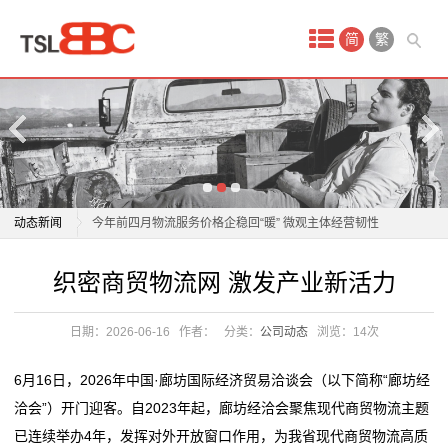
首
简
繁
页
产
品
中
织密商贸物流网 激发产业新活力
动态新闻
今年前四月物流服务价格企稳回“暖” 微观主体经营韧性
心
修复
织密商贸物流网 激发产业新活力
织密商贸物流网 激发产业新活力
国
韧性增长、结构优化 今年前4个月我国社会物流总额超
今年前四月物流服务价格企稳回“暖” 微观主体经营韧性
120万亿元
修复
际
日期：2026-06-16
作者：
分类：
公司动态
浏览：
14次
跨越物流努力练好“内功”，让货运物流服务“更上一层楼”
韧性增长、结构优化 今年前4个月我国社会物流总额超
空
透视4月份我国物流业相关数据
120万亿元
6月16日，2026年中国·廊坊国际经济贸易洽谈会（以下简称“廊坊经
审批时间减半！今天起，上海机场物流“机坪直提”业务
跨越物流努力练好“内功”，让货运物流服务“更上一层楼”
运
洽会”）开门迎客。自2023年起，廊坊经洽会聚焦现代商贸物流主题
可线上申办
透视4月份我国物流业相关数据
已连续举办4年，发挥对外开放窗口作用，为我省现代商贸物流高质
服