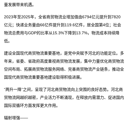
量发展带来机遇。
一线探新丨现代商贸物流带固安“飞”
审批时间减半！今天起，上海机场物流“机坪直提”业务
务
从跑腿办到上门办 青岛市行政审批局精准服务破解物流
可线上申办
2023年至2025年，全省商贸物流业增加值由6794亿元提升到7820
企业发展难题
一线探新丨现代商贸物流带固安“飞”
国
亿元；快递业务量由66亿件提升到119.6亿件，居全国第4位；社会
首次开行！福建新增一条高效物流通道
从跑腿办到上门办 青岛市行政审批局精准服务破解物流
物流总费用与GDP的比率从15.3%下降到13.7%，物流成本持续降
际
物流业加速构建全球智慧仓储网络
企业发展难题
低。
首次开行！福建新增一条高效物流通道
海
建设全国现代商贸物流重要基地，是党中央赋予河北的功能定位。多
物流业加速构建全球智慧仓储网络
运
年来，省委、省政府高度重视商贸物流发展，集中力量优化商贸物流
空间布局、拓展商贸物流服务网络、完善商贸物流产业链条，推动全
服
国现代商贸物流重要基地建设取得积极进展。
务
“两升一降”之间，呈现了河北商贸物流向上突围的良好态势。河北商
新
贸物流网越织越密，产业活力不断涌现，在释放内需潜力、促进国内
国际双循环方面发挥更大作用。
闻
辐射增强——
动