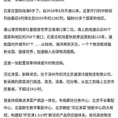
我
石家庄国际陆港8岁了。自2018年6月开通以来，这里开行的中欧班
列由最初4列增长到2025年的1282列，辐射50多个国家和地区。
们
唐山港货物吞吐量稳居世界沿海港口第二位，海上航线通达近80个
关
国家和地区的258个港口；石家庄机场夏秋航季运营航线115条，通
于
航国内外城市87个……从陆地、海洋再到天空，一个个物流枢纽辐
射全国、链接世界，加速融入全球物流版图。
我
这是一张配置效率持续提升的物流网。
们
河北净菜，新鲜进京。位于深州市的河北农速源冷链物流有限公司，
在
新采摘的蔬菜进行挑选、清洗、消毒、切分等，从加工到端上北京市
线
民餐桌，不超过24小时。
留
我省持续推进净菜产销运一体化，布局廊坊分拣中心、北京平谷集配
中心、北篮鲜生数字集配中心、北京朝批“河北净菜”统配中心四大枢
言
纽，构建起“环京津1.5小时”鲜活农产品供应链体系。依托高效物流