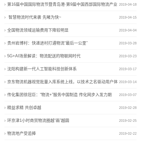
第16届中国国际物流节暨青岛港·第9届中国西部国际物流产业
2019-04-18
态
博览会圆满落幕
智慧物流时代来袭 先睹为快~
2019-04-15
公
全国物流领域运输费用下降较明显
2019-04-04
司
贵州岩博村：快递进村打通物流“最后一公里”
2019-03-28
动
5G+AI场景解读：物流配送的物联网时代
2019-03-23
态
沈阳构建新一代人工智能科技创新体系
2019-03-17
行
京东物流机器视觉批量入库系统上线，以技术之名驱动用户体
2019-03-14
业
验提升
传化集团徐冠巨：“物流+”服务中国制造 传化网步入发力期
2019-03-07
动
精益求精 共创卓越
2019-02-28
态
环京津1小时商贸物流圈越“画”越圆
2019-02-25
联
物流地产受追捧
2019-02-22
系