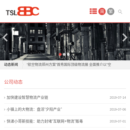
首
简
繁
页
产
品
中
波兰物流从业者见证中欧班列十年
动态新闻
“航空物流郑州方案”首秀国际顶级物流展 全面推介以“空
心
中丝路”建设为引领
波兰物流从业者见证中欧班列十年
国
公司动态
轻松出行，行李无忧！顺丰携手东航打造航空出行物流
“航空物流郑州方案”首秀国际顶级物流展 全面推介以“空
服务新标杆
中丝路”建设为引领
际
加快建设智慧物流产业链
2019-07-14
织密商贸物流网 激发产业新活力
轻松出行，行李无忧！顺丰携手东航打造航空出行物流
空
今年前四月物流服务价格企稳回“暖” 微观主体经营韧性
服务新标杆
小镇上的大物流：盘活“夕阳产业”
2019-07-06
修复
织密商贸物流网 激发产业新活力
运
快递小哥新技能：助力封堵“互联网+物流”贩毒
2019-07-01
韧性增长、结构优化 今年前4个月我国社会物流总额超
今年前四月物流服务价格企稳回“暖” 微观主体经营韧性
服