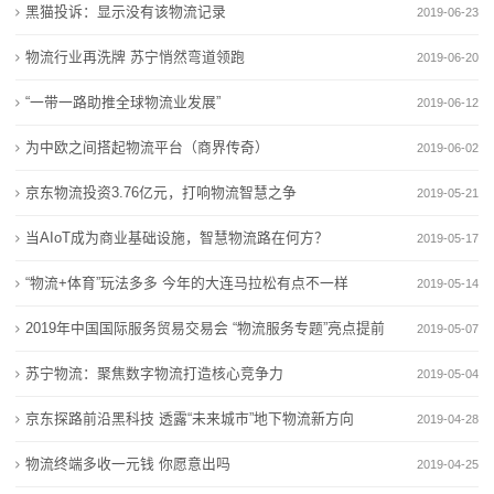
黑猫投诉：显示没有该物流记录
2019-06-23
120万亿元
修复
务
跨越物流努力练好“内功”，让货运物流服务“更上一层楼”
韧性增长、结构优化 今年前4个月我国社会物流总额超
物流行业再洗牌 苏宁悄然弯道领跑
2019-06-20
透视4月份我国物流业相关数据
120万亿元
国
“一带一路助推全球物流业发展”
2019-06-12
审批时间减半！今天起，上海机场物流“机坪直提”业务
跨越物流努力练好“内功”，让货运物流服务“更上一层楼”
际
为中欧之间搭起物流平台（商界传奇）
可线上申办
透视4月份我国物流业相关数据
2019-06-02
一线探新丨现代商贸物流带固安“飞”
审批时间减半！今天起，上海机场物流“机坪直提”业务
海
京东物流投资3.76亿元，打响物流智慧之争
2019-05-21
可线上申办
运
当AIoT成为商业基础设施，智慧物流路在何方？
2019-05-17
一线探新丨现代商贸物流带固安“飞”
服
“物流+体育”玩法多多 今年的大连马拉松有点不一样
2019-05-14
务
2019年中国国际服务贸易交易会 “物流服务专题”亮点提前
2019-05-07
看
新
苏宁物流：聚焦数字物流打造核心竞争力
2019-05-04
京东探路前沿黑科技 透露“未来城市”地下物流新方向
闻
2019-04-28
物流终端多收一元钱 你愿意出吗
动
2019-04-25