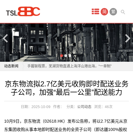
首
简
繁
页
产
品
中
物流业加速构建全球智慧仓储网络
动态新闻
手握联程票，芜湖货物直通上海洋山港出海，“一单制”
心
物流到底有多快？
物流业加速构建全球智慧仓储网络
京东物流拟2.7亿美元收购即时配送业务
国
以质量为翼 绘就航空物流高质量发展新蓝图
手握联程票，芜湖货物直通上海洋山港出海，“一单制”
子公司，加强“最后一公里”配送能力
年轻人成为“春节主理人”，年货消费呈现新趋势
物流到底有多快？
际
年轻人成为“春节主理人”，年货消费呈现新趋势
以质量为翼 绘就航空物流高质量发展新蓝图
日期：2025-10-09
作者：
分类：
公司动态
浏览：
46次
空
一把爱心剪，理出乡村新年“精气神”
年轻人成为“春节主理人”，年货消费呈现新趋势
2026委员通道丨陶海东：打造物流“金专业” 融入服务全
年轻人成为“春节主理人”，年货消费呈现新趋势
运
10月9日，京东物流（02618.HK）发布公告称，将以2.7亿美元从京
国统一大市场
一把爱心剪，理出乡村新年“精气神”
东集团收购从事本地即时配送业务的全资子公司（即达疆100%股权
服