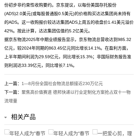
份初步非约束性收购要约。京东提议，以每份美国存托股份
我
(ADS)2.0美元(或每股普通股0.5美元)的价格购买达达集团尚未持有
的ADS。这一收购报价较达达集团ADS上周五的收盘价1.41美元溢价
们
42%。按此计算，达达集团估值约5.2亿美元。
关
据京东物流2025年中期业绩报告显示，京东物流总营收达到985.32
亿元，较2024年同期的863.45亿元同比增长14.1%。在盈利方面，
于
上半年期间利润为29.59亿元，同比增长15.3%；非国际财务报告准
我
则利润达33.39亿元，同比增长7.1%。
们
上一篇：
1—8月份全国社会物流总额接近230万亿元
在
下一篇：
聚焦高价值赛道 德邦快递以行业定制化方案抢占双十一物
流增量
线
留
相关产品
言