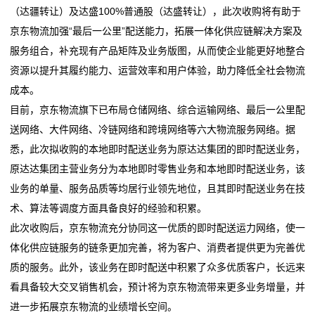
（达疆转让）及达盛100%普通股（达盛转让），此次收购将有助于
单芯片城市NOA方案量产，轻舟智航公布L4无人物流战
2026委员通道丨陶海东：打造物流“金专业” 融入服务全
务
京东物流加强“最后一公里”配送能力，拓展一体化供应链解决方案及
略
国统一大市场
服务组合，补充现有产品矩阵及业务版图，从而使企业能更好地整合
冷链物流让砀山果蔬一路领“鲜”
单芯片城市NOA方案量产，轻舟智航公布L4无人物流战
国
资源以提升其履约能力、运营效率和用户体验，助力降低全社会物流
德邦物流换帅京东物流前CEO王振辉出任董事长
略
际
成本。
冷链物流让砀山果蔬一路领“鲜”
目前，京东物流旗下已布局仓储网络、综合运输网络、最后一公里配
德邦物流换帅京东物流前CEO王振辉出任董事长
海
送网络、大件网络、冷链网络和跨境网络等六大物流服务网络。据
运
悉，此次拟收购的本地即时配送业务为原达达集团的即时配送业务，
原达达集团主营业务分为本地即时零售业务和本地即时配送业务，该
服
业务的单量、服务品质等均居行业领先地位，且其即时配送业务在技
务
术、算法等调度方面具备良好的经验和积累。
此次收购后，京东物流充分协同这一优质的即时配送运力网络，使一
新
体化供应链服务的链条更加完善，将为客户、消费者提供更为完善优
质的服务。此外，该业务在即时配送中积累了众多优质客户，长远来
闻
看具备较大交叉销售机会，预计将为京东物流带来更多业务增量，并
动
进一步拓展京东物流的业绩增长空间。