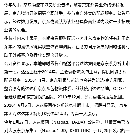
今年6月，京东物流在港交所公告称，随着京东外卖业务的迅猛发
态
展，京东物流开始招募全职骑手，参与京东外卖的配送服务。公告显
公
示，经过数月发展，京东物流认为该业务具备商业潜力及进一步拓展
业务的机会。
司
多位业内人士表示，长期来看即时配送业务并入京东物流将有利于京
动
东集团物流供应链实现整体管理调度，在助力自身发展的同时也将有
助于外部客户及行业实现良好增长。
态
公开资料显示，本地即时零售和配送平台达达集团是京东系分拆上市
行
第一股。达达上线于2014年，主要做物流众包生意，提供同城即时
配送服务，2016年4月，京东到家与达达也合并为达达-京东到家，
业
整合原有的达达和京东众包物流体系，继续使用达达品牌，O2O平
动
台继续使用“京东到家”品牌。2019年12月，公司更名为达达集团。
2020年6月5日，达达集团在纳斯达克挂牌上市，招股书显示，京东
态
集团对达达集团持股比例达47.4%，为第一大股东。
联
今年1月27日，达达集团（Nasdaq：DADA）公告称，其董事会已收
到大股东京东集团（Nasdaq：JD，09618.HK）于1月25日发出的一
系