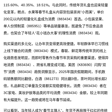
115.60%、40.35%、18.51%。与此同时，传统年货礼盒也迎来轻量
我
化变革，糕点、水果等春节礼盒从内容到包装崇尚“小而美”，单价
200元以内的轻量化礼盒成为消费（883434）首选。小包装坚果、
们
单人份预制菜（885951）等单品销量暴涨，既避免了节后食品浪
关
费，也契合了年轻人“花小钱办大事”的理性消费（883434）观。
于
购买渠道的多元化，让办年货变得更高效便捷。年轻群体早已习惯线
上线下融合的消费（883434）模式，春联、鲜花等传统年货的线上
我
化趋势愈发明显，而即时零售作为春节年货采购的重要渠道，使得异
们
地消费（883434）、跨省礼赠变成可能。美团（K83690）闪购“双
节”消费（883434）趋势洞察显示，2025年国庆假期期间，手机数
在
码销售额同比翻倍，白酒（881273）同比翻3倍，茶叶同比增长超2
线
倍，礼品鲜花订单量及交易额实现稳健增长。消费（883434）者在
3C家电、美妆护肤等品类的平均消费（883434）金额，较上年同期
留
有大幅提升。这一趋势或将在马年春节延续。
言
可以看到，当年轻人成为“春节主理人”，年货不再局限于红红的传统