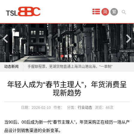
首
简
繁
页
产
品
中
物流业加速构建全球智慧仓储网络
动态新闻
手握联程票，芜湖货物直通上海洋山港出海，“一单制”
心
物流到底有多快？
物流业加速构建全球智慧仓储网络
年轻人成为“春节主理人”，年货消费呈
国
以质量为翼 绘就航空物流高质量发展新蓝图
手握联程票，芜湖货物直通上海洋山港出海，“一单制”
现新趋势
年轻人成为“春节主理人”，年货消费呈现新趋势
物流到底有多快？
际
年轻人成为“春节主理人”，年货消费呈现新趋势
以质量为翼 绘就航空物流高质量发展新蓝图
日期：2026-02-10
作者：
分类：
行业动态
浏览：
46次
空
一把爱心剪，理出乡村新年“精气神”
年轻人成为“春节主理人”，年货消费呈现新趋势
2026委员通道丨陶海东：打造物流“金专业” 融入服务全
年轻人成为“春节主理人”，年货消费呈现新趋势
运
当90后、00后成为新一代“春节主理人”，年货采购正在经历一场从产
国统一大市场
一把爱心剪，理出乡村新年“精气神”
品设计到销售渠道的全新变革。
服