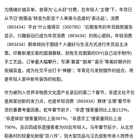
单芯片城市NOA方案量产，轻舟智航公布L4无人物流战
2026委员通道丨陶海东：打造物流“金专业” 融入服务全
为情绪价值买单，舍得为“心头好”付费，在年轻人“主理”下，年货已
务
略
国统一大市场
从节日“刚需品”转变为彰显个人审美与态度的“表达品”。消费
冷链物流让砀山果蔬一路领“鲜”
单芯片城市NOA方案量产，轻舟智航公布L4无人物流战
国
（883434）平台“什么值得买（300785）”近期发布的年货趋势报告
德邦物流换帅京东物流前CEO王振辉出任董事长
略
显示，兴趣驱动已成为年货消费（883434）的核心密码，年轻消费
际
冷链物流让砀山果蔬一路领“鲜”
（883434）群体倾向于围绕个人偏好与生活方式进行年货自主决
德邦物流换帅京东物流前CEO王振辉出任董事长
海
策。印着新潮文案的国潮春联、刻有生肖图案的DIY(自己动手制作)
手工艺品，订单量大幅攀升；写满“暴富”“脱单”“喜乐”等美好期许的
运
祝福盲盒，成为社交平台打卡“神器”；年宵花与发财摆件的组合，将
服
是年轻人家中新年装饰的标配。
务
作为被列入世界非物质文化遗产名录后的第二个春节，非遗文化不仅
是商家创新的发力点，也是年轻消费（883434）群体“主理”春节年
新
货的重要考量因素。蛇年春节前夕，“非遗”搜索量同比上涨212%，
闻
“非遗体验”搜索量同比上涨387%，“非遗手工”搜索量同比上涨
790%，且近四成非遗搜索者为00后年轻人。马年春节前夕，从北京
动
稻香村的轻量化新版“京八件”，到大窑饮品与汪氏皮影传承人跨界合