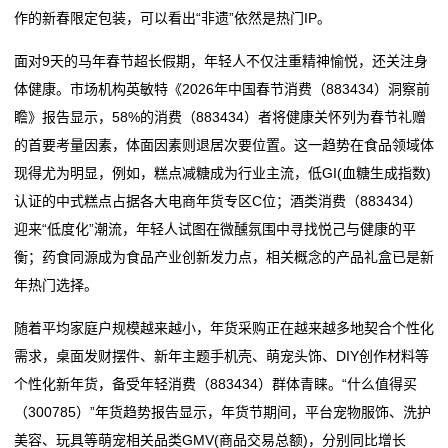
态
作的新春限定包装，可以看出“非遗”依然是热门IP。
公
面对9天的马年春节超长假期，年轻人不仅注重精神愉悦，还关注身
体健康。市场机构英敏特《2026年中国春节消费（883434）洞察前
司
瞻》报告显示，58%的消费（883434）者将健康关怀列为春节礼赠
动
的首要考量因素，体面因素则退居次要位置。这一趋势在食品领域体
现得尤为明显，例如，糕点减糖成为行业主流，低GI(血糖生成指数)
态
认证的中式糕点占据各大电商年货专区C位；酒类消费（883434）
迎来“低度化”潮流，年轻人试图在微醺氛围中寻找悦己与健康的平
行
衡；药食同源成为食品产业创新发力点，相关概念的产品礼盒已是新
业
年热门选择。
动
随着平均家庭户规模越来越小，年货采购正在越来越多地契合个性化
需求，桌面发财摆件、新年主题手机壳、萌宠头饰、DIY创作材料等
态
个性化新年货，备受年轻消费（883434）群体青睐。“什么值得买
联
（300785）”年货趋势报告显示，年货节期间，平台宠物服饰、洗护
美容、玩具等萌宠相关品类GMV(商品交易总额)，分别同比增长
系