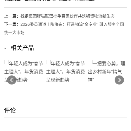
我
上一篇：
找钢集团胖猫联盟携手百家伙伴共筑钢贸物流新生态
们
下一篇：
2026委员通道丨陶海东：打造物流“金专业” 融入服务全国
统一大市场
关
相关产品
于
我
们
在
线
评论
留
言