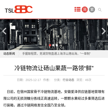
首
简
繁
页
产
品
中
物流业加速构建全球智慧仓储网络
动态新闻
手握联程票，芜湖货物直通上海洋山港出海，“一单制”
心
物流到底有多快？
物流业加速构建全球智慧仓储网络
冷链物流让砀山果蔬一路领“鲜”
国
以质量为翼 绘就航空物流高质量发展新蓝图
手握联程票，芜湖货物直通上海洋山港出海，“一单制”
年轻人成为“春节主理人”，年货消费呈现新趋势
物流到底有多快？
际
日期：2025-12-17
作者：
分类：
行业动态
浏览：
49次
年轻人成为“春节主理人”，年货消费呈现新趋势
以质量为翼 绘就航空物流高质量发展新蓝图
空
一把爱心剪，理出乡村新年“精气神”
年轻人成为“春节主理人”，年货消费呈现新趋势
日前，在宿州国家骨干冷链物流基地，安徽爱泽供应链基地管理有
2026委员通道丨陶海东：打造物流“金专业” 融入服务全
年轻人成为“春节主理人”，年货消费呈现新趋势
运
限公司的无损测糖分拣线正高速运转，一颗颗水果经过多重筛选后进
国统一大市场
一把爱心剪，理出乡村新年“精气神”
行装箱，通过冷链网络发往全国乃至全球。
服