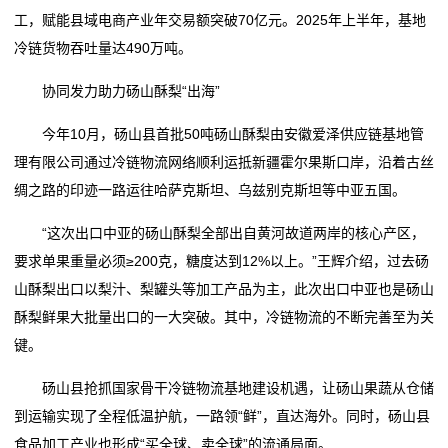
态
工，赋能县域电商产业年交易额突破70亿元。2025年上半年，基地
冷链货物吞吐量达490万吨。
公
协同发力助力砀山酥梨“出海”
司
今年10月，砀山县首批50吨砀山酥梨由安徽爱泽供应链基地管
动
理有限公司通过冷链物流网络顺利运抵新疆霍尔果斯口岸，沿着古丝
态
绸之路的印迹一路运往哈萨克斯坦、乌兹别克斯坦等中亚五国。
行
“这次出口中亚的砀山酥梨全部出自黄河故道两岸的核心产区，
要求单果重量必须≥200克，糖度达到12%以上。”王辉介绍，过去砀
业
山酥梨出口以梨汁、梨罐头等加工产品为主，此次出口中亚也是砀山
动
酥梨鲜果大批量出口的一大突破。其中，冷链物流的不断完善至为关
键。
态
砀山县抢抓国家骨干冷链物流基地建设机遇，让砀山果蔬从仓储
联
到运输实现了全程低温护航，一路领“鲜”，直达海外。同时，砀山县
系
食品加工产业也形成“买全球、卖全球”的流通局面。