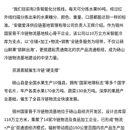
单芯片城市NOA方案量产，轻舟智航公布L4无人物流战
2026委员通道丨陶海东：打造物流“金专业” 融入服务全
“我们目前有2条智能化分拣线，每天可分拣水果80吨，经过红
务
略
国统一大市场
外线扫描分拣出来的水果糖分、颜色、重量、口感都能达到一样的标
冷链物流让砀山果蔬一路领“鲜”
单芯片城市NOA方案量产，轻舟智航公布L4无人物流战
国
准。”安徽爱泽供应链基地管理有限公司负责人王辉介绍。作为宿州
德邦物流换帅京东物流前CEO王振辉出任董事长
略
国家骨干冷链物流基地核心骨干企业，该公司以10万立方米智能冷
际
冷链物流让砀山果蔬一路领“鲜”
库为支点，以“仓储+加工+物流+销售”全链条服务为纽带，不仅让砀
德邦物流换帅京东物流前CEO王振辉出任董事长
海
山鲜果“锁鲜出海”，更搭建起贯通南北的农产品流通枢纽，成为砀山
冷链物流基地建设的中坚力量。
运
资源禀赋催生冷链“硬支撑”
服
砀山县是全国水果生产10强县，拥有“国家地理标志”等多个国字
务
号名片，年产各类水果170余万吨、蔬菜130余万吨。深厚的果蔬产
新
业基础，催生了全县冷链物流业快速发展。
闻
宿州国家骨干冷链物流基地位于砀山县经济开发区，设计总库容
118万立方米，集聚了14家冷链物流及食品加工企业，已形成“物流
动
+产业”双通道经济模式，辐射带动周边150公里范围内农产品生产加