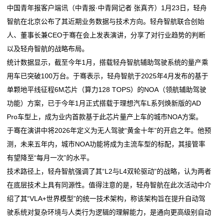
中国青年报客户端讯（中青报·中青网记者 张真齐）1月23日，轻舟
单芯片城市NOA方案量产，轻舟智航公布L4无人物流战
2026委员通道丨陶海东：打造物流“金专业” 融入服务全
务
智航在北京公布了其近期业务数据与技术方向。轻舟智航联合创始
略
国统一大市场
人、董事长兼CEO于骞在会上发表演讲，分享了对行业趋势的判断
冷链物流让砀山果蔬一路领“鲜”
单芯片城市NOA方案量产，轻舟智航公布L4无人物流战
国
以及轻舟智航的战略布局。
德邦物流换帅京东物流前CEO王振辉出任董事长
略
际
统计数据显示，截至今年1月，搭载轻舟智航辅助驾驶系统的量产乘
冷链物流让砀山果蔬一路领“鲜”
用车已突破100万台。于骞表示，轻舟智航于2025年4月发布的基于
德邦物流换帅京东物流前CEO王振辉出任董事长
海
单颗地平线征程6M芯片（算力128 TOPS）的NOA（领航辅助驾驶
运
功能）方案，已于今年1月正式搭载于理想汽车L系列焕新版的AD
Pro车型上，成为业内首款基于此芯片量产上车的城市NOA方案。
服
于骞在演讲中将2026年定义为无人驾驶“黄金十年”的开启之年。他预
务
测，未来五年内，城市NOA功能将成为主流车型的标配，其接管率
有望降至“每月一次”的水平。
新
技术路径上，轻舟智航强调了其“L2与L4双轮驱动”的战略，认为两者
在底层技术上具有同源性。值得注意的是，轻舟智航在此次活动中介
闻
绍了其“VLA+世界模型”的统一技术架构，称该架构旨在提升自动驾
动
驶系统对复杂环境与人类行为逻辑的理解能力，是通向更高级别自动