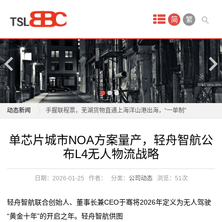
首
简
繁
页
产
品
中
物流业加速构建全球智慧仓储网络
动态新闻
手握联程票，芜湖货物直通上海洋山港出海，“一单制”
心
物流到底有多快？
物流业加速构建全球智慧仓储网络
单芯片城市NOA方案量产，轻舟智航公
国
以质量为翼 绘就航空物流高质量发展新蓝图
手握联程票，芜湖货物直通上海洋山港出海，“一单制”
布L4无人物流战略
年轻人成为“春节主理人”，年货消费呈现新趋势
物流到底有多快？
际
年轻人成为“春节主理人”，年货消费呈现新趋势
以质量为翼 绘就航空物流高质量发展新蓝图
日期：2026-01-25
作者：
分类：
公司动态
浏览：
51次
空
一把爱心剪，理出乡村新年“精气神”
年轻人成为“春节主理人”，年货消费呈现新趋势
2026委员通道丨陶海东：打造物流“金专业” 融入服务全
年轻人成为“春节主理人”，年货消费呈现新趋势
运
轻舟智航联合创始人、董事长兼CEO于骞将2026年定义为无人驾驶
国统一大市场
一把爱心剪，理出乡村新年“精气神”
“黄金十年”的开启之年。轻舟智航供图
服