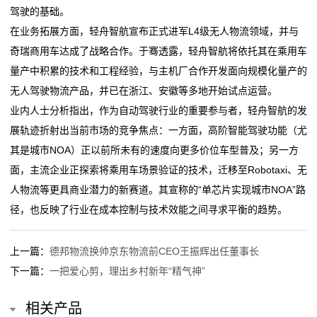
驾驶的基础。
态
在业务拓展方面，轻舟智航宣布正式进军L4级无人物流领域，并与
公
奇瑞商用车达成了战略合作。于骞透露，轻舟智航将依托其在乘用车
量产中积累的技术和工程经验，与主机厂合作开发面向规模化量产的
司
无人驾驶物流产品，并已在浙江、安徽等多地开始试点运营。
动
业内人士分析指出，作为自动驾驶行业的重要参与者，轻舟智航的发
展轨迹折射出当前市场的竞争焦点：一方面，高阶智能驾驶功能（尤
态
其是城市NOA）正以前所未有的速度向更多价位车型普及；另一方
行
面，主流企业正探索将乘用车场景验证的技术，迁移至Robotaxi、无
人物流等更具商业潜力的新赛道。其宣称的“单芯片实现城市NOA”路
业
径，也反映了行业在成本控制与技术效能之间寻求平衡的趋势。
动
上一篇：
德邦物流换帅京东物流前CEO王振辉出任董事长
态
下一篇：
一把爱心剪，理出乡村新年“精气神”
联
相关产品
系