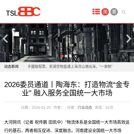
首
简
繁
页
产
品
中
物流业加速构建全球智慧仓储网络
动态新闻
手握联程票，芜湖货物直通上海洋山港出海，“一单制”
心
物流到底有多快？
物流业加速构建全球智慧仓储网络
2026委员通道丨陶海东：打造物流“金专
国
以质量为翼 绘就航空物流高质量发展新蓝图
手握联程票，芜湖货物直通上海洋山港出海，“一单制”
业” 融入服务全国统一大市场
年轻人成为“春节主理人”，年货消费呈现新趋势
物流到底有多快？
际
年轻人成为“春节主理人”，年货消费呈现新趋势
以质量为翼 绘就航空物流高质量发展新蓝图
日期：2026-01-25
作者：
分类：
行业动态
浏览：
52次
空
一把爱心剪，理出乡村新年“精气神”
年轻人成为“春节主理人”，年货消费呈现新趋势
2026委员通道丨陶海东：打造物流“金专业” 融入服务全
年轻人成为“春节主理人”，年货消费呈现新趋势
运
大河网讯（记者 祝传鹏 田凯中）“物流体系是全国统一大市场高效运
国统一大市场
一把爱心剪，理出乡村新年“精气神”
行的基石，两者相互促进、深度融合。河南建设全国统一大市场
服