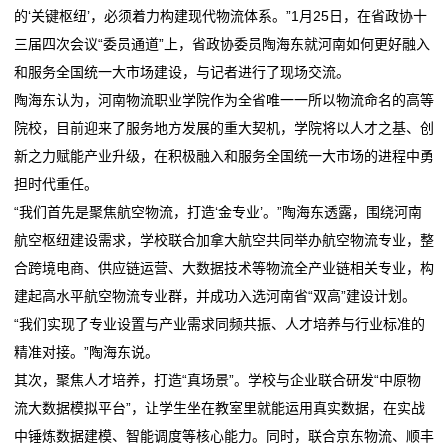
的‘关键枢纽’，必须着力构建现代物流体系。”1月25日，在省政协十
单芯片城市NOA方案量产，轻舟智航公布L4无人物流战
2026委员通道丨陶海东：打造物流“金专业” 融入服务全
务
三届四次会议“委员通道”上，省政协委员陶海东就河南如何更好融入
略
国统一大市场
和服务全国统一大市场建设，与记者进行了现场交流。
冷链物流让砀山果蔬一路领“鲜”
单芯片城市NOA方案量产，轻舟智航公布L4无人物流战
国
陶海东认为，河南物流职业学院作为全省唯一一所以物流命名的高等
德邦物流换帅京东物流前CEO王振辉出任董事长
略
际
院校，目前迎来了服务地方发展的重大契机，学院将以人才之基、创
冷链物流让砀山果蔬一路领“鲜”
新之力赋能产业升级，在积极融入和服务全国统一大市场的进程中勇
德邦物流换帅京东物流前CEO王振辉出任董事长
海
担时代重任。
运
“我们首先是聚焦航空物流，打造‘金专业’。”陶海东透露，围绕河南
航空枢纽建设需求，学校联合加拿大航空共同举办航空物流专业，整
服
合跨境电商、供应链运营、大数据技术等物流全产业链相关专业，构
务
建起高水平航空物流专业群，并成功入选河南省“双高”建设计划。
“我们实现了专业设置与产业需求同频共振、人才培养与行业标准的
新
精准对接。”陶海东说。
其次，聚焦人才培养，打造“真场景”。学校与企业联合研发“中原物
闻
流大数据模拟平台”，让学生坐在教室里就能运用真实数据，在实战
动
中锤炼数据建模、智能调度等核心能力。同时，联合京东物流、顺丰