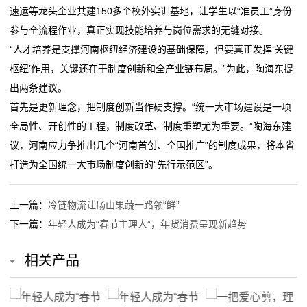
速运等龙头企业共建150多个校外实训基地，让学生以“准员工”身份
态
参与全流程作业，真正实现技能培养与岗位需求的无缝对接。
公
“人才培养是支撑河南枢纽经济建设的基础保障，但要真正发挥‘关键
枢纽’作用，关键还在于制度创新和全产业链布局。”为此，陶海东提
司
出两条建议。
动
首先是更新理念，把制度创新当作硬支撑。“统一大市场建设是一项
全局性、开创性的工程，制度改革、制度重塑尤为重要。”陶海东建
态
议，河南应力争推出几个“河南首创、全国推广”的制度成果，将本省
行
打造为全国统一大市场制度创新的“先行示范区”。
业
上一篇：
冷链物流让砀山果蔬一路领“鲜”
动
下一篇：
年轻人成为“春节主理人”，年货消费呈现新趋势
态
相关产品
联
系