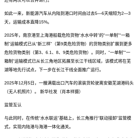
我
如此一来，新能源汽车从内陆到港口时间由过去5—6天缩短为2—3
的
天，运输成本直降15%。
服
2025年，南京港至上海港船载危险货物“水水中转”的“一单制”“一箱
务
制”运输模式已从“新三样”（第9类危险货物）的货物类别扩展到更多
危险货物类别（第3、6.1、8、9类危险货物）。同时，“一单制”“一
箱制”运输模式已从长三角地区拓展至长江干线区域，该模式将在芜
湖等地先行试点，下一步在长江干线全面推广运行。
2025年12月5日，一艘满载出口汽车的滚装货轮驶离安徽芜湖港码头
（无人机照片）。 新华社发（肖本祥摄）
监管互认
与此同时，在传统“水水联运”基础上，长三角推行“联动接卸”监管模
式，实现内陆港与海港一体化通关。