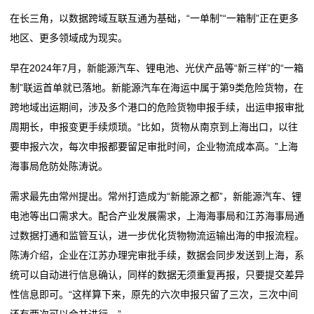
在长三角，以数据跨域互联互通为基础，“一单制”“一箱制”正在更多
我
地区、更多领域成为现实。
们
早在2024年7月，新能源汽车、锂电池、光伏产品等“新三样”的“一箱
关
制”联运首单就已落地。新能源汽车在海运中属于第9类危险货物，在
跨地域出运期间，涉及多个港口的危险货物申报手续，出运申报审批
于
周期长，申报变更手续烦琐。“比如，货物从南京到上海出口，以往
我
要申报六次，每次申报都要留足审批时间，企业物流成本高。”上海
海事局危防处陈涛说。
们
需求最先由常州提出。常州打造成为“新能源之都”，新能源汽车、锂
在
电池等出口需求大。配合产业发展需求，上海海事局和江苏海事局通
线
过数据打通和监管互认，进一步优化货物物流运输出海的申报流程。
陈涛介绍，企业在江苏办理完审批手续，数据会同步发送到上海，系
留
统可以自动进行信息确认，同样的数据无须重复再报，只要提交差异
言
性信息即可。“这样算下来，原先的六次申报只留了三次，三次中间
还有两次可以合并进行。”