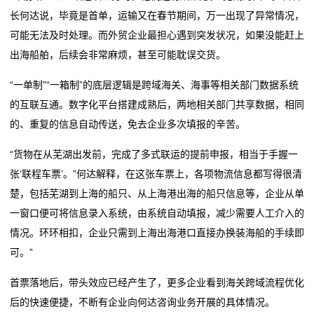
态
长何达说，毕竟是首单，运输又在春节期间，万一出现了异常情况，
可能无法及时处理。而外贸企业最担心遇到突发状况，如果没能赶上
公
出海船舶，后续会非常麻烦，甚至可能耽误交货。
司
“一单制”“一箱制”的底层逻辑是跨域海关、海事等相关部门数据系统
动
的互联互通。数字化平台搭建成熟后，两地相关部门共享数据，相同
的、重复的信息自动传送，免去企业多次填报的辛苦。
态
“货物在从芜湖出发前，完成了多式联运的提前申报，相当于手握一
行
张‘联程车票’。”何达解释，在这张车票上，各项物流信息都写得很清
业
楚，包括芜湖到上海的船只、从上海港出海的船只信息等，企业从单
一窗口便可将信息录入系统，由系统自动填报，减少需要人工介入的
动
情况。环环相扣，企业只需到上海出海港口直接办换装海船的手续即
态
可。”
联
首票落地后，带头效应已经产生了，更多企业看到海关跨域流程优化
后的快速便捷，不断有企业向何达咨询业务开展的具体情况。
系