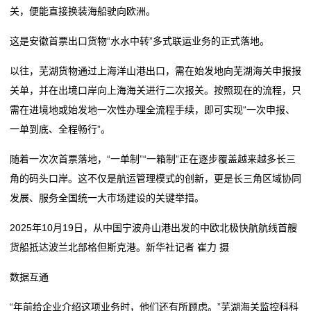
关，便能直接换装海船驶向欧洲。
单芯片城市NOA方案量产，轻舟智航公布L4无人物流战
2026委员通道丨陶海东：打造物流“金专业” 融入服务全
务
略
国统一大市场
这是安徽首票出口货物“水水中转”多式联运业务的正式落地。
冷链物流让砀山果蔬一路领“鲜”
单芯片城市NOA方案量产，轻舟智航公布L4无人物流战
国
以往，芜湖货物通过上海洋山港出口，需在始发地向芜湖海关申报报
德邦物流换帅京东物流前CEO王振辉出任董事长
略
际
关单，并在出境口岸向上海海关进行二次报关。按照现在的流程，只
冷链物流让砀山果蔬一路领“鲜”
需在进境地或始发地一次性办理全流程手续，即可实现“一次申报、
德邦物流换帅京东物流前CEO王振辉出任董事长
海
一单到底、全程畅行”。
运
随着一次次首票落地，“一单制”“一箱制”正在逐步覆盖越来越多长三
服
角的码头口岸。这不仅是航运管理模式的创新，更是长三角区域协同
发展、服务全国统一大市场建设的关键举措。
务
2025年10月19日，从中国宁波舟山港出发的中欧北极快航航线首艘
新
货船抵达波兰北部格但斯克港。新华社记者 崔力 摄
闻
数据互通
动
“年前给企业介绍这项业务时，他们还有所顾虑。”芜湖海关监控科科