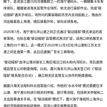
眼下，走进浙江嘉兴内河港集群之一的海宁港码头，一辆辆集卡车有
序排队，缓缓驶进海关监管作业场所，依次进行装卸作业。完成“联
动接卸”通关手续后，场所内的集装箱起吊至内支线船舶上，借由内
河运输直抵上海港，随后装载外轮，驶向全球各地。
2025年7月，海宁港与洋山港之间正式通过“联动接卸”模式承运的首
单落地，也标志着“联动接卸”监管模式再次扩容，适用口岸拓展至长
三角的15个港口。这一模式于2020年11月3日在洋山港和江苏太仓
港之间走通第一票，此后迅速推广至长三角等地。
“联动接卸”由洋山港对接长三角区域沿江码头和内河码头，背后是跨
域监管互认的制度保障。比如，嘉兴海关与洋山海关签订的《“联动
接卸”联系配合办法》，确立跨关区监管互认协作的制度基础。
据嘉兴海关法规科科长钱君丽介绍，传统的“水水中转”模式需要在洋
山港、海宁港分别进行相关的申报、放行等流程，包括转关申报和二
次运抵等通关手续。在“联动接卸”模式下，嘉兴海宁港视同上海洋山
港的货物接卸地和延伸地，同洋山港实施整体监管。