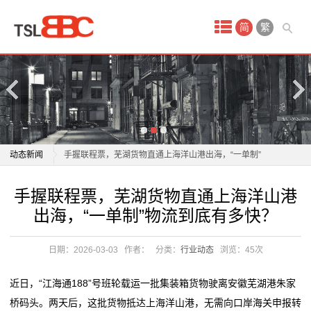
首
简
繁
页
产
品
中
物流业加速构建全球智慧仓储网络
动态新闻
手握联程票，芜湖货物直通上海洋山港出海，“一单制”
心
物流到底有多快？
物流业加速构建全球智慧仓储网络
手握联程票，芜湖货物直通上海洋山港
国
以质量为翼 绘就航空物流高质量发展新蓝图
手握联程票，芜湖货物直通上海洋山港出海，“一单制”
出海，“一单制”物流到底有多快？
年轻人成为“春节主理人”，年货消费呈现新趋势
物流到底有多快？
际
年轻人成为“春节主理人”，年货消费呈现新趋势
以质量为翼 绘就航空物流高质量发展新蓝图
日期：2026-03-03
作者：
分类：
行业动态
浏览：
45次
空
一把爱心剪，理出乡村新年“精气神”
年轻人成为“春节主理人”，年货消费呈现新趋势
2026委员通道丨陶海东：打造物流“金专业” 融入服务全
年轻人成为“春节主理人”，年货消费呈现新趋势
运
近日，“江海通188”号班轮载运一批集装箱货物驶离安徽芜湖港朱家
国统一大市场
一把爱心剪，理出乡村新年“精气神”
桥码头。两天后，这批货物抵达上海洋山港，无需向口岸海关申报转
服