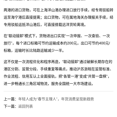
两港的进口货物，可在上海洋山港办理进口放行手续，经专用驳船转
运至海宁港后直接提离；出口货物，可在属地海关办理报关手续，经
专用驳船运抵洋山港后，可直接搭载远洋货轮离境。
在“联动接卸”模式下，货物进出口实现“一次申报、一次查验、一次
放行”，每个进口标箱可节约运输成本约200元，出口可节约400元/
标箱，运输时长比陆路运输减少一半。
这不仅是一次流程优化和程序再造，“联动接卸”通过破解长期存在的
港区分割、监管分段、手续重复等痛点，推动沪苏浙皖在监管标准、
作业流程、信用互认上全面接轨，把“各管一港”变成“共管一盘棋”，
进一步畅通长三角区域物流，服务全国统一大市场建设。
上一篇：
年轻人成为“春节主理人”，年货消费呈现新趋势
下一篇：
返回列表