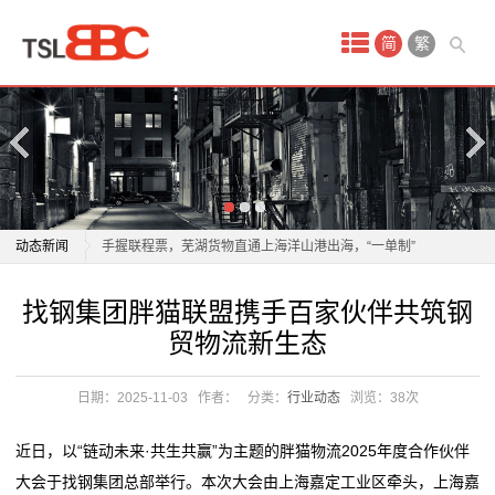
首
简
繁
页
产
品
中
物流业加速构建全球智慧仓储网络
动态新闻
手握联程票，芜湖货物直通上海洋山港出海，“一单制”
心
物流到底有多快？
物流业加速构建全球智慧仓储网络
找钢集团胖猫联盟携手百家伙伴共筑钢
国
以质量为翼 绘就航空物流高质量发展新蓝图
手握联程票，芜湖货物直通上海洋山港出海，“一单制”
贸物流新生态
年轻人成为“春节主理人”，年货消费呈现新趋势
物流到底有多快？
际
年轻人成为“春节主理人”，年货消费呈现新趋势
以质量为翼 绘就航空物流高质量发展新蓝图
日期：2025-11-03
作者：
分类：
行业动态
浏览：
38次
空
一把爱心剪，理出乡村新年“精气神”
年轻人成为“春节主理人”，年货消费呈现新趋势
2026委员通道丨陶海东：打造物流“金专业” 融入服务全
年轻人成为“春节主理人”，年货消费呈现新趋势
运
近日，以“链动未来·共生共赢”为主题的胖猫物流2025年度合作伙伴
国统一大市场
一把爱心剪，理出乡村新年“精气神”
大会于找钢集团总部举行。本次大会由上海嘉定工业区牵头，上海嘉
服