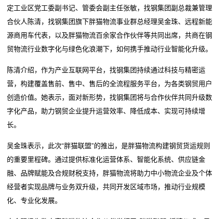
定工业区党工委副书记、管委会副主任张敏，找钢集团副总裁兼管理
单芯片城市NOA方案量产，轻舟智航公布L4无人物流战
2026委员通道丨陶海东：打造物流“金专业” 融入服务全
务
合伙人陈清，找钢集团旗下胖猫物流事业群总经理吴金珠、远程新能
略
国统一大市场
源商用车代表，以及胖猫物流百余家合作伙伴等共同出席，共商在钢
冷链物流让砀山果蔬一路领“鲜”
单芯片城市NOA方案量产，轻舟智航公布L4无人物流战
国
贸物流行业数字化与绿色化浪潮下，如何携手推动行业智能化升级。
德邦物流换帅京东物流前CEO王振辉出任董事长
略
际
冷链物流让砀山果蔬一路领“鲜”
陈清介绍，作为产业互联网平台，找钢集团持续通过科技与精密运
德邦物流换帅京东物流前CEO王振辉出任董事长
海
营，构建覆盖售前、售中、售后的全流程服务平台，为各类钢贸用户
创造价值。她表示，面对新形势，找钢集团将与合作伙伴共同升级数
运
字化产品，助力钢贸企业提升运营效率、降低成本、实现可持续增
服
长。
务
吴金珠表示，此次“胖猫联盟”的推出，是胖猫物流构建钢贸货运规则
的重要里程碑。通过提供标准化运营体系、智能化系统、供应链金
新
融、品牌赋能及合规财税支持，胖猫物流将助力中小物流企业及个体
闻
经营者实现品牌与业务双升级，共同开发区域市场，推动行业规模
化、专业化发展。
动