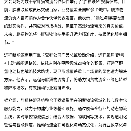
大会现场为数十家胖猫物流合作伙伴举行了“胖猫联盟”授牌仪式。目
态
前，胖猫联盟成员已突破百家，业务覆盖全国50多个城市。鹏杰物
公
流负责人霍海鹏作为合作伙伴代表发言，他表示：“通过与胖猫物流
的默契协作，共同应对市场挑战，见证了高效物流带来的真实价值。
司
未来，鹏捷物流将与胖猫物流携手提升运力精准度，持续优化服务细
动
节。”
态
远程新能源商用车重卡营销公司产品总监殷勋介绍，远程聚焦“醇氢
+电动”新能源路线，依托吉利在甲醇领域20余年的积累，打造了醇
行
氢电动特色战略技术路线，现已形成覆盖重卡全场景的绿色运力解决
方案。他表示，远程与胖猫物流携手，将助力钢贸物流企业绿色转型
业
和降本增效，有效推动行业减排降碳。
动
据介绍，胖猫联盟系统整合了找钢集团在钢贸物流领域的核心数字化
态
服务能力，致力于构建行业级基础设施。通过覆盖全行业的动态物流
系统，实时掌控物流信息；结合大数据、物联网等技术，实现透明化
联
管理与智能调度，推动物流全程可视化与动态优化，为行业数字化与
系