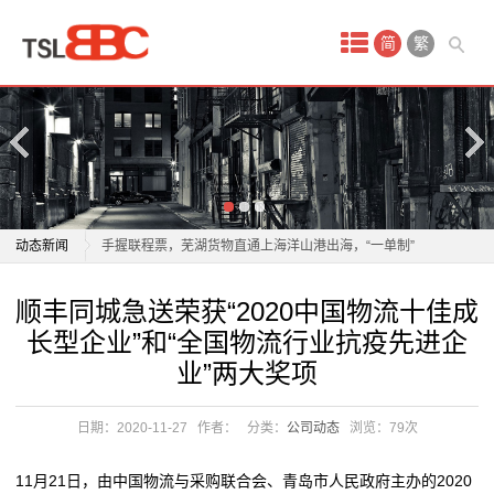
首
简
繁
页
产
品
中
物流业加速构建全球智慧仓储网络
动态新闻
手握联程票，芜湖货物直通上海洋山港出海，“一单制”
心
物流到底有多快？
物流业加速构建全球智慧仓储网络
顺丰同城急送荣获“2020中国物流十佳成
国
以质量为翼 绘就航空物流高质量发展新蓝图
手握联程票，芜湖货物直通上海洋山港出海，“一单制”
长型企业”和“全国物流行业抗疫先进企
年轻人成为“春节主理人”，年货消费呈现新趋势
物流到底有多快？
际
业”两大奖项
年轻人成为“春节主理人”，年货消费呈现新趋势
以质量为翼 绘就航空物流高质量发展新蓝图
空
一把爱心剪，理出乡村新年“精气神”
年轻人成为“春节主理人”，年货消费呈现新趋势
日期：2020-11-27
作者：
分类：
公司动态
浏览：
79次
2026委员通道丨陶海东：打造物流“金专业” 融入服务全
年轻人成为“春节主理人”，年货消费呈现新趋势
运
国统一大市场
一把爱心剪，理出乡村新年“精气神”
11月21日，由中国物流与采购联合会、青岛市人民政府主办的2020
服