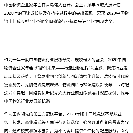
中国物流企业家年会在青岛盛大召开。会上，顺丰同城急送凭借
单芯片城市NOA方案量产，轻舟智航公布L4无人物流战
2026委员通道丨陶海东：打造物流“金专业” 融入服务全
务
2020年的迅速成长以及在抗疫过程中的突出表现，荣获“2020中国物
略
国统一大市场
流十佳成长型企业”和“全国物流行业抗疫先进企业”两项大奖。
冷链物流让砀山果蔬一路领“鲜”
单芯片城市NOA方案量产，轻舟智航公布L4无人物流战
国
德邦物流换帅京东物流前CEO王振辉出任董事长
略
际
冷链物流让砀山果蔬一路领“鲜”
德邦物流换帅京东物流前CEO王振辉出任董事长
海
作为一年一度中国物流行业层级最高、规模最大的盛会，2020中国
运
物流企业家年会以“智创未来——物流业新征程”为主题，聚焦行业发
服
展现状及趋势，围绕两业融合创新与物流数智化升级、后疫情时代冷
链新势力、港航物流提质增效、物流园区与枢纽建设新使命、即时配
务
送异军突起、网络货运新纪元六大行业前沿命题展开深度探讨，探寻
新
中国物流行业发展新机遇。
闻
作为国内领先的第三方配送平台，2020年顺丰同城急送不断从业
务、技术、商业模式等方面进行更新迭代，始终以消费者的需求为导
动
向，通过模式和技术创新，为不同客户提供个性化的配送服务。面对