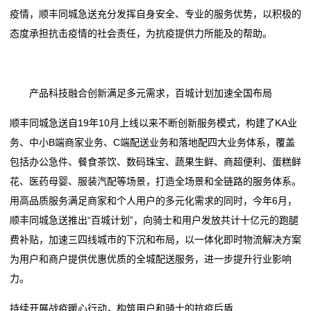
态
疫情，顺丰同城急送充分发挥自身安全、专业的服务优势，以积极的
态度承担抗击疫情的社会责任，为抗疫提供力所能及的帮助。
公
司
产品科技融合创新满足多元需求，百城计划加速全国布局
动
顺丰同城急送自19年10月上线以来不断创新服务模式，构建了KA业
态
务、中小B端商家业务、C端配送业务和落地配四大业务体系，覆盖
行
包括办公急件、餐食茶饮、数码珠宝、蔬果生鲜、商超便利、蛋糕鲜
花、医药母婴、服装汽配等场景，打造全场景和全链路的服务体系。
业
用高品质服务满足商家和个人用户的多元化需求的同时，今年6月，
动
顺丰同城急送推出“百城计划”，向骑士和用户发放共计十亿元的跑腿
费补贴，加速三四线城市的下沉和布局，以一体化即时物流解决方案
态
为用户和商户提供优惠优质的全城配送服务，进一步提升行业影响
联
力。
系
持续开展战疫暖心行动，构筑用户和骑士的抗疫后盾