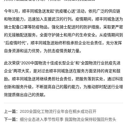
我
今年1月，顺丰同城急送发起“抗疫暖心送”活动，依托广泛的供应链
和物流能力，迅速加入支援武汉的行列。疫情期间，顺丰同城急送为
们
骑士配备口罩等防疫物品，强化骑士配送时的防护措施，采取更严密
关
的无接触配送服务，全面守护骑士和用户的生命安全。从疫情期间到
“后疫情时代”，顺丰同城急送始终积极承担企业社会责任，充分发挥
于
自身资源和运力优势，为抗击疫情贡献力量。
我
此次荣获“2020中国物流十佳成长型企业”和“全国物流行业抗疫先进
们
企业”两项大奖，是对过去顺丰同城急送在服务方面坚持的肯定和鼓
励。顺丰同城急送将继续勇担社会责任，把服务落到实处，通过科技
在
创新和服务升级，不断提高自己的履约能力，为推动即时配送行业增
效提质做出自己的贡献。
线
留
上一篇：
2020全国化工物流行业年会在桐乡成功召开
言
下一篇：
细分业态进入季节性旺季 我国物流业保持较强回升势头