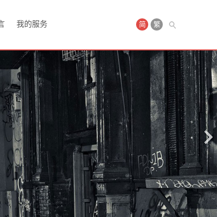
言
我的服务
简
繁