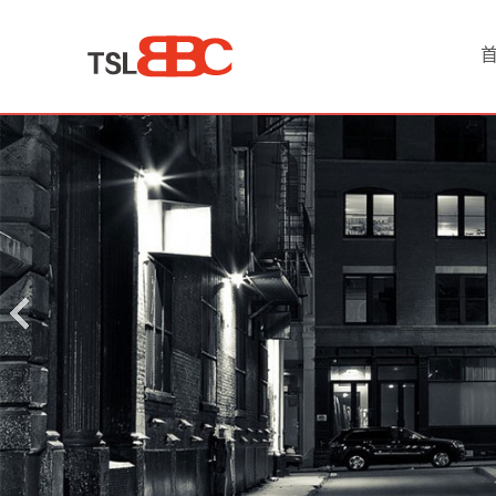
首
页
产
品
中
心
国
际
空
运
服