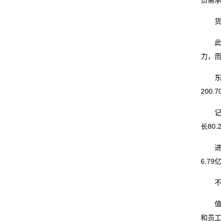
员需
我
货运
们
此次
力，
关
东航物
于
200
我
记者从
们
长80
在
进入2
6.7
线
不过
留
值得
言
和员