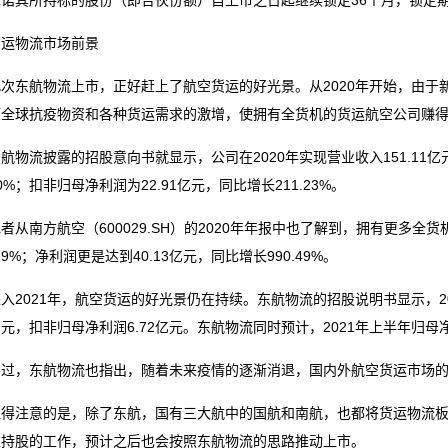
承诺其所持标的股份（即合伙份额）自上市之日起继续锁定36个月，锁定
物流市场前景
东航物流上市，正好赶上了航空货运的好光景。从2020年开始，由于
而全球抗疫物资和各种货运需求的激增，使拥有全货机的货运航空公司赚
流披露的招股意向书就显示，公司在2020年实现营业收入151.11亿元，
.70%；扣非归母净利润为22.91亿元，同比增长211.23%。
南方航空（600029.SH）的2020年年报中也了解到，拥有更多全货机
.29%；净利润更是达到40.13亿元，同比增长990.49%。
021年，航空货运的好光景仍在持续。东航物流的招股说明书显示，202
9亿元，扣非归母净利润6.72亿元。东航物流同时预计，2021年上半年归母净利
，东航物流也指出，随着未来疫情的逐渐消退，国内外航空货运市场的
注意的是，除了东航，国有三大航中的国航和南航，也都将货运物流板
工持股的工作，预计之后也会按照东航物流的思路推动上市。