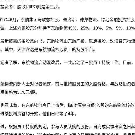
投资者；股改和IPO则是第三步。
17年6月，东航集团与联想控股、普洛斯、德邦物流、绿地金融投资控股
议。上述六家股东分别持有东航物流45%、25%、10%、5%、5%、1
新披露的招股意向书，东航物流由东航产投、联想控股、珠海普东物流
股。其中，天津睿远是东航物流核心员工的持股平台。
者了解，东航物流启动混改后，一共启动了三批员工持股工作。目前，通
物流内部人士对记者透露，前两批持股员工的入股价格，与战略投资者入股
资价格为3.78元/股。
意味着，在东航物流今日上市后，掏出“真金白银”入股的东航物流核心员
引进战投增资签约开始，他们已经等了4年。
，根据员工持股的规定，参与人员认购的股份，自完成实缴出资之日起开