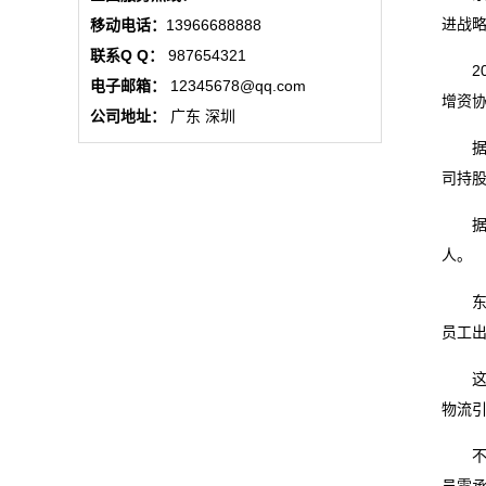
态
进战略
移动电话：
13966688888
联系Q Q：
987654321
公
20
电子邮箱：
12345678@qq.com
增资协
司
公司地址：
广东 深圳
据最
动
司持
态
据记
行
人。
业
东航
员工出
动
这也
态
物流
联
不过
系