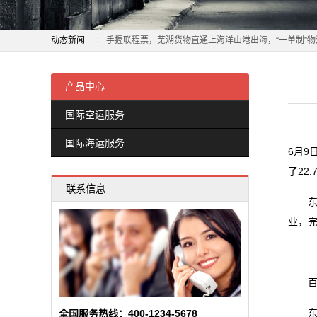
物流业加速构建全球智慧仓储网络
务
动态新闻
手握联程票，芜湖货物直通上海洋山港出海，“一单制”
国
以质量为翼 绘就航空物流高质量发展新蓝图
物流业加速构建全球智慧仓储网络
年轻人成为“春节主理人”，年货消费呈现新趋势
手握联程票，芜湖货物直通上海洋山港出海，“一单制”
产品中心
际
年轻人成为“春节主理人”，年货消费呈现新趋势
以质量为翼 绘就航空物流高质量发展新蓝图
国际空运服务
海
一把爱心剪，理出乡村新年“精气神”
年轻人成为“春节主理人”，年货消费呈现新趋势
国际海运服务
2026委员通道丨陶海东：打造物流“金专业” 融入服务
年轻人成为“春节主理人”，年货消费呈现新趋势
运
6月9
单芯片城市NOA方案量产，轻舟智航公布L4无人物流战
一把爱心剪，理出乡村新年“精气神”
了22
服
联系信息
冷链物流让砀山果蔬一路领“鲜”
2026委员通道丨陶海东：打造物流“金专业” 融入服务
东航
务
德邦物流换帅京东物流前CEO王振辉出任董事长
单芯片城市NOA方案量产，轻舟智航公布L4无人物流战
业，完
冷链物流让砀山果蔬一路领“鲜”
新
德邦物流换帅京东物流前CEO王振辉出任董事长
闻
百余
动
东航
全国服务热线：400-1234-5678