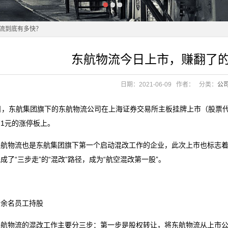
物流到底有多快？
东航物流今日上市，赚翻了
物流到底有多快？
日期：2021-06-09
作者：
分类：
公
全国统一大市场
日，东航集团旗下的东航物流公司在上海证券交易所主板挂牌上市（股票代码：6
略
.71元的涨停板上。
全国统一大市场
物流也是东航集团旗下第一个启动混改工作的企业，此次上市也标志着
略
成了“三步走”的“混改”路径，成为“航空混改第一股”。
名员工持股
物流的混改工作主要分三步：第一步是股权转让，将东航物流从上市公