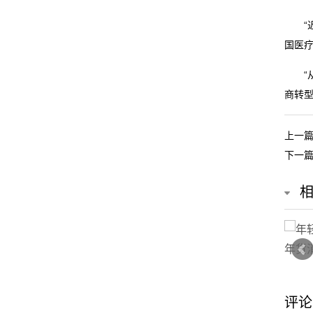
我
“近
的
国医
服
“从
商转型
务
上一
下一
评论