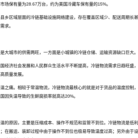
市场保有量为28.67万台，约为美国冷藏车保有量的15%。
是县乡区域层面的冷链基础设施网络建设，存在覆盖区域少、配送周期长
链需求。
面是大城市的供需两旺，一方面是小城镇的冷链仓储、运输资源缺口巨大
我国经济社会发展和人民群众生活水平不断提高，冷链物流需求日趋旺盛
的高质量发展。
失温之痛。相较于常温物流，冷链物流最核心的就是对于货品的温度控制
国因失温导致的生鲜腐损率就高达20%。
失温的原因，主要是压缩成本、操作不规范和监管不到位。冷链物流是低
的；在搬运、装卸过程中由于操作不到位也极易导致温度过高；另外由于