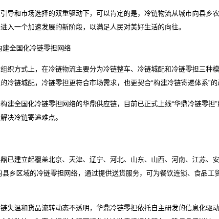
策引导和市场选择的双重驱动下，可以肯定的是，冷链物流从城市向县乡
将进入一个加速发展的新阶段，以满足人民对美好生活的向往。
构建全国化冷链零担网络
输组织方式上，在冷链物流主要分为冷链整车、冷链城配和冷链零担三种
的冷链城配，冷链零担更符合市场需求，也更契合“构建冷链寄递体系”的
于构建全国化冷链零担网络的华鼎供应链，目前已正式上线“华鼎冷链零担
，解决冷链寄递难点。
华鼎已建立起覆盖北京、天津、辽宁、河北、山东、山西、河南、江苏、安
市的县乡区域的冷链零担网络，通过提供送货服务，可为餐饮连锁、食品工
。
冷链失温和货品流转动态不透明，华鼎冷链零担依托自主研发的信息化驱动