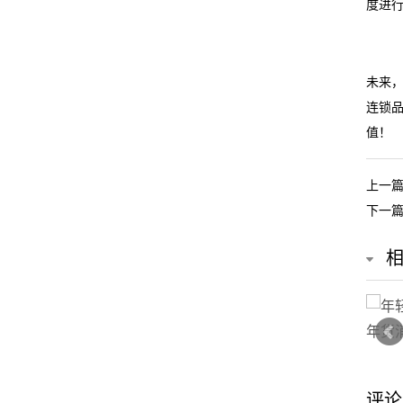
度进
未来
连锁
值！
上一
下一
评论