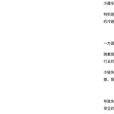
冷藏车
我
特别
们
的冷
关
于
一方
我
随着
行业
们
冷链
在
据，我
线
留
导致
言
常见