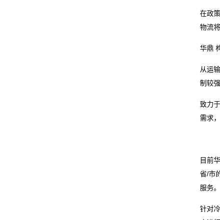
在政
物流
华鼎 
从运
制较强
致力
需求
目前
省/
服务
针对