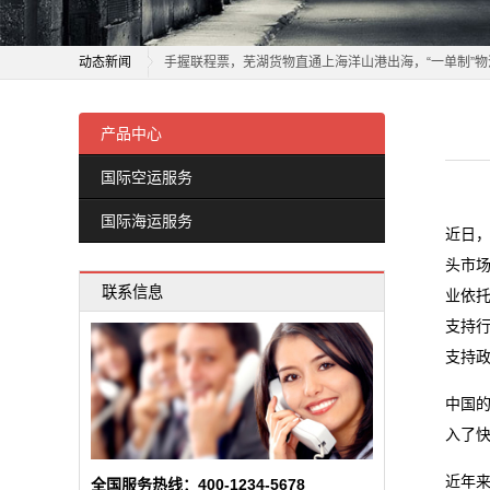
物流业加速构建全球智慧仓储网络
务
动态新闻
手握联程票，芜湖货物直通上海洋山港出海，“一单制”
国
以质量为翼 绘就航空物流高质量发展新蓝图
物流业加速构建全球智慧仓储网络
年轻人成为“春节主理人”，年货消费呈现新趋势
手握联程票，芜湖货物直通上海洋山港出海，“一单制”
产品中心
际
年轻人成为“春节主理人”，年货消费呈现新趋势
以质量为翼 绘就航空物流高质量发展新蓝图
国际空运服务
海
一把爱心剪，理出乡村新年“精气神”
年轻人成为“春节主理人”，年货消费呈现新趋势
国际海运服务
2026委员通道丨陶海东：打造物流“金专业” 融入服务
年轻人成为“春节主理人”，年货消费呈现新趋势
运
近日
单芯片城市NOA方案量产，轻舟智航公布L4无人物流战
一把爱心剪，理出乡村新年“精气神”
头市
服
联系信息
冷链物流让砀山果蔬一路领“鲜”
2026委员通道丨陶海东：打造物流“金专业” 融入服务
业依
务
德邦物流换帅京东物流前CEO王振辉出任董事长
单芯片城市NOA方案量产，轻舟智航公布L4无人物流战
支持
支持
冷链物流让砀山果蔬一路领“鲜”
新
德邦物流换帅京东物流前CEO王振辉出任董事长
中国的
闻
入了
动
近年
全国服务热线：400-1234-5678