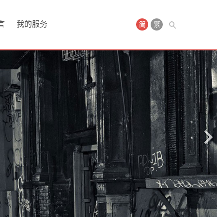
言
我的服务
简
繁