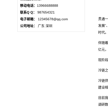
态
移动电话：
13966688888
联系Q Q：
987654321
公
贯通
电子邮箱：
12345678@qq.com
司
发展”
公司地址：
广东 深圳
时代
动
伴随着
态
亿元，
行
现阶
业
冷链之
动
冷链
态
建设
联
目前
调研数
系