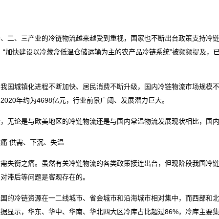
一、二、三产业的冷链物流越来越受到重视，国家也不断出台政策支持冷链
、“加快建设以冷藏盒低温仓储运输为主的农产品冷链系统”被频频提及，
。
我国城镇化进程不断加快、居民消费不断升级，国内冷链物流市场规模不断
2020年约为4698亿元，行业前景广阔、发展潜力巨大。
段，无论是与欧美地区的冷链物流还是与国内常温物流发展现状相比，国
痛 供需、下沉、失温
供需失衡之痛。虽然有关冷链物流的各类政策接连出台，但现阶段我国冷
相对滞后等问题是客观存在的。
我国的冷链资源在一二线城市、省会城市和沿海城市相对集中，而西部和
据显示，华东、华中、华南、华北四大区冷库占比超过86%，冷库主要集