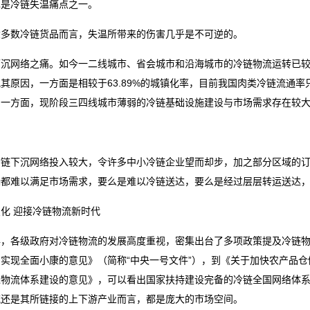
也是冷链失温痛点之一。
大多数冷链货品而言，失温所带来的伤害几乎是不可逆的。
下沉网络之痛。如今一二线城市、省会城市和沿海城市的冷链物流运转已
其原因，一方面是相较于63.89%的城镇化率，目前我国肉类冷链流通率只
另一方面，现阶段三四线城市薄弱的冷链基础设施建设与市场需求存在较
冷链下沉网络投入较大，令许多中小冷链企业望而却步，加之部分区域的
端都难以满足市场需求，要么是难以冷链送达，要么是经过层层转运送达
化 迎接冷链物流新时代
年，各级政府对冷链物流的发展高度重视，密集出台了多项政策提及冷链物
期实现全面小康的意见》（简称“中央一号文件”），到《关于加快农产品
递物流体系建设的意见》，可以看出国家扶持建设完备的冷链全国网络体系
流还是其所链接的上下游产业而言，都是庞大的市场空间。