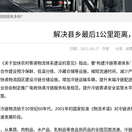
物流到底有多快？
解决县乡最后1公里距离
物流到底有多快？
日期：2021-08-27
作者：
分类：
公
全国统一大市场
，《关于加快农村寄递物流体系建设的意见》指出，要“构建冷链寄递体系
略
场合作建设预冷保鲜、低温分拣、冷藏仓储等设施，缩短流通时间，减少
全国统一大市场
托快递物流园区建设冷链仓储设施，增加冷链运输车辆，提升末端冷链配
略
行业协会制定推广电商快递冷链服务标准规范，提升冷链寄递安全监管水
政策。
冷链物流始于20世纪60年代，2001年的国家标准《物流术语》对冷链
快速发展阶段。
来，从果蔬、肉制品、水产品、乳制品等食品到药品的全国范围流通，冷