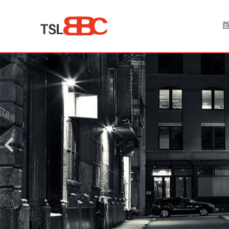
首
页
产
品
中
心
国
际
空
运
服