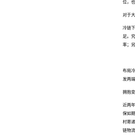
位，
我
对于
的
冷链
服
足。究
务
率；
布局
发两
拥抱变
近两
保如
村寄
链物