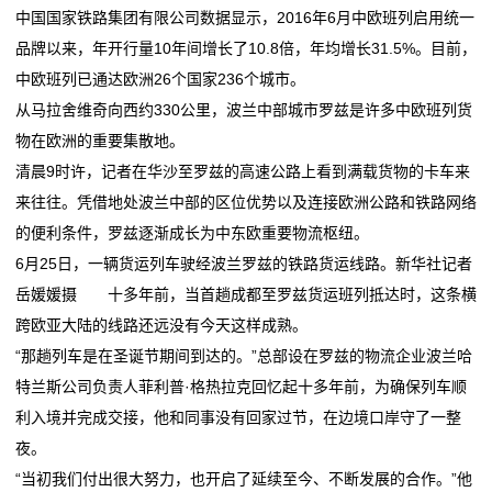
中国国家铁路集团有限公司数据显示，2016年6月中欧班列启用统一
态
品牌以来，年开行量10年间增长了10.8倍，年均增长31.5%。目前，
公
中欧班列已通达欧洲26个国家236个城市。
从马拉舍维奇向西约330公里，波兰中部城市罗兹是许多中欧班列货
司
物在欧洲的重要集散地。
动
清晨9时许，记者在华沙至罗兹的高速公路上看到满载货物的卡车来
来往往。凭借地处波兰中部的区位优势以及连接欧洲公路和铁路网络
态
的便利条件，罗兹逐渐成长为中东欧重要物流枢纽。
行
6月25日，一辆货运列车驶经波兰罗兹的铁路货运线路。新华社记者
岳媛媛摄 十多年前，当首趟成都至罗兹货运班列抵达时，这条横
业
跨欧亚大陆的线路还远没有今天这样成熟。
动
“那趟列车是在圣诞节期间到达的。”总部设在罗兹的物流企业波兰哈
特兰斯公司负责人菲利普·格热拉克回忆起十多年前，为确保列车顺
态
利入境并完成交接，他和同事没有回家过节，在边境口岸守了一整
联
夜。
“当初我们付出很大努力，也开启了延续至今、不断发展的合作。”他
系