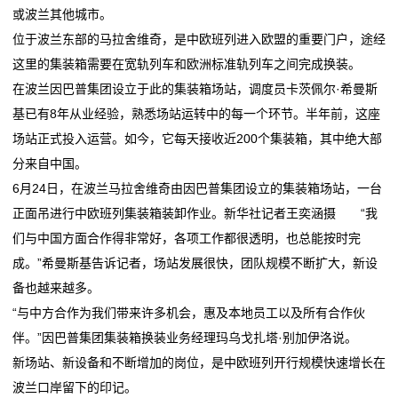
或波兰其他城市。
120万亿元
修复
务
位于波兰东部的马拉舍维奇，是中欧班列进入欧盟的重要门户，途经
跨越物流努力练好“内功”，让货运物流服务“更上一层楼”
韧性增长、结构优化 今年前4个月我国社会物流总额超
这里的集装箱需要在宽轨列车和欧洲标准轨列车之间完成换装。
透视4月份我国物流业相关数据
120万亿元
国
在波兰因巴普集团设立于此的集装箱场站，调度员卡茨佩尔·希曼斯
审批时间减半！今天起，上海机场物流“机坪直提”业务
跨越物流努力练好“内功”，让货运物流服务“更上一层楼”
际
基已有8年从业经验，熟悉场站运转中的每一个环节。半年前，这座
可线上申办
透视4月份我国物流业相关数据
场站正式投入运营。如今，它每天接收近200个集装箱，其中绝大部
一线探新丨现代商贸物流带固安“飞”
审批时间减半！今天起，上海机场物流“机坪直提”业务
海
分来自中国。
可线上申办
运
6月24日，在波兰马拉舍维奇由因巴普集团设立的集装箱场站，一台
一线探新丨现代商贸物流带固安“飞”
正面吊进行中欧班列集装箱装卸作业。新华社记者王奕涵摄 “我
服
们与中国方面合作得非常好，各项工作都很透明，也总能按时完
务
成。”希曼斯基告诉记者，场站发展很快，团队规模不断扩大，新设
备也越来越多。
新
“与中方合作为我们带来许多机会，惠及本地员工以及所有合作伙
伴。”因巴普集团集装箱换装业务经理玛乌戈扎塔·别加伊洛说。
闻
新场站、新设备和不断增加的岗位，是中欧班列开行规模快速增长在
动
波兰口岸留下的印记。