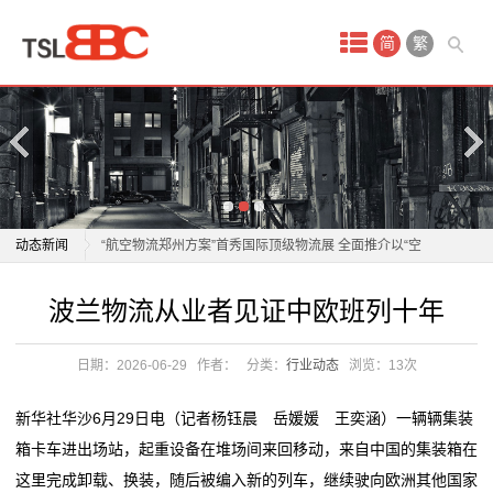
首
简
繁
页
产
品
中
波兰物流从业者见证中欧班列十年
动态新闻
“航空物流郑州方案”首秀国际顶级物流展 全面推介以“空
心
中丝路”建设为引领
波兰物流从业者见证中欧班列十年
波兰物流从业者见证中欧班列十年
国
轻松出行，行李无忧！顺丰携手东航打造航空出行物流
“航空物流郑州方案”首秀国际顶级物流展 全面推介以“空
服务新标杆
中丝路”建设为引领
际
日期：2026-06-29
作者：
分类：
行业动态
浏览：
13次
织密商贸物流网 激发产业新活力
轻松出行，行李无忧！顺丰携手东航打造航空出行物流
空
今年前四月物流服务价格企稳回“暖” 微观主体经营韧性
服务新标杆
新华社华沙6月29日电（记者杨钰晨 岳媛媛 王奕涵）一辆辆集装
修复
织密商贸物流网 激发产业新活力
运
箱卡车进出场站，起重设备在堆场间来回移动，来自中国的集装箱在
韧性增长、结构优化 今年前4个月我国社会物流总额超
今年前四月物流服务价格企稳回“暖” 微观主体经营韧性
这里完成卸载、换装，随后被编入新的列车，继续驶向欧洲其他国家
服