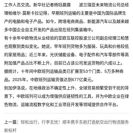
我
工作人员交流。新华社记者杨钰晨摄 波兰瑞亚未来物流公司总经
理帕维尔·莫斯卡拉记得，早期班列运输的主要是中国为国际品牌生
的
产的电脑和电子产品。如今，跨境电商商品、新能源汽车以及越来越
服
多中国企业自主开发的产品出现在班列集装箱中。
有十余年中欧物流从业经验的亚欧互联控股波兰公司副总经理江柏慧
务
也观察到类似变化。她说，早年班列货物多为服装、玩具和价格较低
的家居用品；近三年来，光伏储能设备、电子配件和汽车零部件等高
附加值产品占比不断上升，目前已占该公司发运货物的六成以上。
据统计，十年间中欧班列运输品类已扩展至53个门类、5万多种商
品。2025年，中欧班列运输货值达到677亿美元。
别加伊洛说，在地缘政治不确定性上升、全球贸易频繁受到干扰的背
景下，中欧班列可以成为增强供应链韧性的工具，并为中欧企业在绿
色物流、运输流程数字化和工业项目开发等领域提供合作平台。
上一篇：
轻松出行，行李无忧！顺丰携手东航打造航空出行物流服务
新标杆