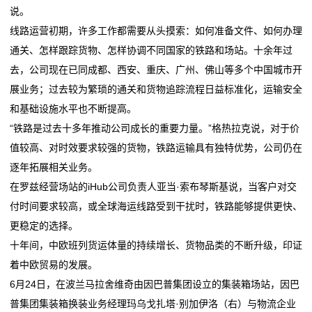
说。
我
线路运营初期，许多工作都需要从头摸索：如何准备文件、如何办理
通关、怎样跟踪货物、怎样协调不同国家的铁路和场站。十余年过
们
去，公司现在已同成都、西安、重庆、广州、佛山等多个中国城市开
关
展业务；过去较为繁琐的通关和货物追踪流程日益标准化，运输安全
和基础设施水平也不断提高。
于
“铁路是过去十多年推动公司成长的重要力量。”格热拉克说，对于价
我
值较高、对时效要求较强的货物，铁路运输具有独特优势，公司仍在
逐年拓展相关业务。
们
在罗兹经营场站的iHub公司负责人亚当·索布琴斯基说，当客户对交
在
付时间要求较高，或全球海运线路受到干扰时，铁路能够提供更快、
更稳定的选择。
线
十年间，中欧班列货运体量的持续增长、货物品类的不断升级，印证
留
着中欧贸易的发展。
6月24日，在波兰马拉舍维奇由因巴普集团设立的集装箱场站，因巴
言
普集团集装箱换装业务经理玛乌戈扎塔·别加伊洛（右）与物流企业