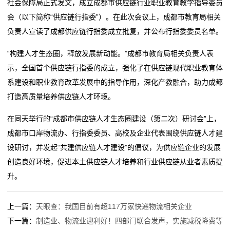
社会保障局正式发文，成立成都市供应链行业职业教育教学指导委员
态
会（以下简称“供应链行指委”）。在此次会议上，成都市教育局相关
公
负责人宣读了成都供应链行指委成立批复，并公布行指委委员名单。
司
“构建人才生态圈，释放发展新动能。”成都市教育局相关负责人表
示，全国首个供应链行指委的成立，强化了在供应链现代职业教育体
动
系建设和职业教育改革发展中的指导作用，深化产教融合，助力成都
态
打造高质量培养供应链人才环境。
行
在同天举行的“成都市供应链人才生态圈建设（第二次）研讨会”上，
成都市口岸物流办、行指委委员、高校及企业代表围绕供应链人才建
业
设研讨，并发起“共建供应链人才建设”的倡议，为供应链企业的发展
动
创造良好环境，促进本土供应链人才培养和行业供应链从业者素质提
升。
态
联
上一篇：
天眼查：我国目前有超117万家快递物流相关企业
下一篇：
制造业、物流业迎利好！四部门联合发声，实施减税降费等
系