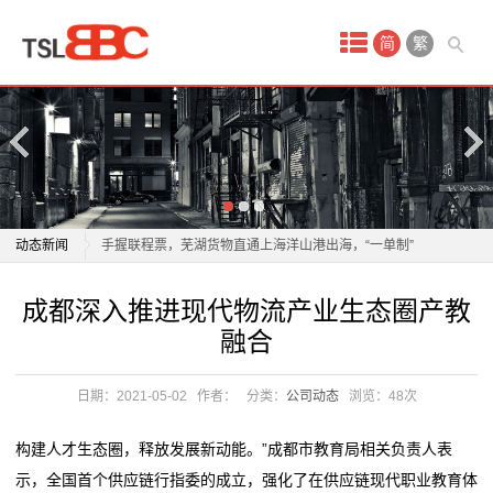
首
简
繁
页
产
品
中
物流业加速构建全球智慧仓储网络
动态新闻
手握联程票，芜湖货物直通上海洋山港出海，“一单制”
心
物流到底有多快？
物流业加速构建全球智慧仓储网络
成都深入推进现代物流产业生态圈产教
国
以质量为翼 绘就航空物流高质量发展新蓝图
手握联程票，芜湖货物直通上海洋山港出海，“一单制”
融合
年轻人成为“春节主理人”，年货消费呈现新趋势
物流到底有多快？
际
年轻人成为“春节主理人”，年货消费呈现新趋势
以质量为翼 绘就航空物流高质量发展新蓝图
日期：2021-05-02
作者：
分类：
公司动态
浏览：
48次
空
一把爱心剪，理出乡村新年“精气神”
年轻人成为“春节主理人”，年货消费呈现新趋势
2026委员通道丨陶海东：打造物流“金专业” 融入服务全
年轻人成为“春节主理人”，年货消费呈现新趋势
运
构建人才生态圈，释放发展新动能。”成都市教育局相关负责人表
国统一大市场
一把爱心剪，理出乡村新年“精气神”
示，全国首个供应链行指委的成立，强化了在供应链现代职业教育体
服