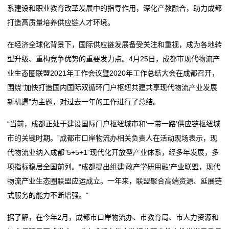
系建设和职业教育改革发展中的指导作用，深化产教融合，助力成都
单芯片城市NOA方案量产，轻舟智航公布L4无人物流战
2026委员通道丨陶海东：打造物流“金专业” 融入服务全
务
打造高质量培养供应链人才环境。
略
国统一大市场
冷链物流让砀山果蔬一路领“鲜”
单芯片城市NOA方案量产，轻舟智航公布L4无人物流战
国
在经济全球化背景下，国际供应链发展备受关注和重视，成为各地转
德邦物流换帅京东物流前CEO王振辉出任董事长
略
型升级、重构竞争优势的重要发力点。4月25日，成都市现代物流产
际
冷链物流让砀山果蔬一路领“鲜”
业生态圈联盟2021年工作会议暨2020年工作总结大会在成都召开，
德邦物流换帅京东物流前CEO王振辉出任董事长
海
围绕“加快打造国内国际双循环门户枢纽共建共享现代物流产业发展
新机遇”为主题，对过去一年的工作进行了总结。
运
“当前，成都正处于建设国际门户枢纽城市和‘一带一路’供应链枢纽城
服
市的关键时期。”成都市口岸物流办相关负责人在活动现场表示，现
务
代物流业纳入成都“5+5+1”现代化开放型产业体系，经多年发展，多
项指标稳居全国前列。“成都提出组建‘政产学研用融’产业联盟，现代
新
物流产业生态圈联盟应运成立。一年来，联盟聚合高端资源、延展链
闻
式服务的能力不断增强。”
动
据了解，在今年2月，成都市口岸物流办、市教育局、市人力资源和